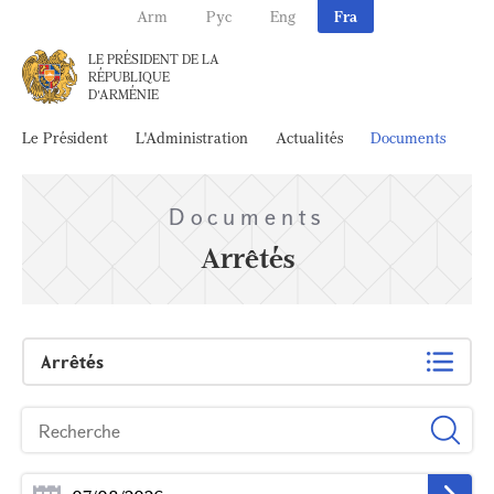
Arm
Рус
Eng
Fra
LE PRÉSIDENT DE LA
RÉPUBLIQUE
D'ARMÉNIE
Le Président
L'Administration
Actualités
Documents
Ar
Documents
Arrêtés
Arrêtés