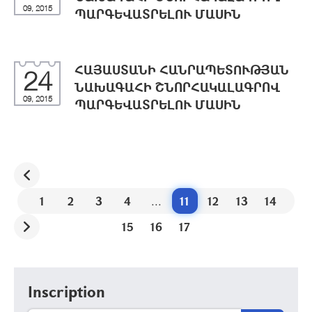
09, 2015
ՊԱՐԳԵՎԱՏՐԵԼՈՒ ՄԱՍԻՆ
ՀԱՅԱՍՏԱՆԻ ՀԱՆՐԱՊԵՏՈՒԹՅԱՆ
24
ՆԱԽԱԳԱՀԻ ՇՆՈՐՀԱԿԱԼԱԳՐՈՎ
09, 2015
ՊԱՐԳԵՎԱՏՐԵԼՈՒ ՄԱՍԻՆ
1
2
3
4
...
11
12
13
14
15
16
17
Inscription