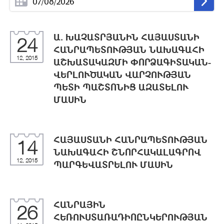
Ա. ԽԱՉԱՏՐՅԱՆԻՆ ՀԱՅԱՍՏԱՆԻ
24
ՀԱՆՐԱՊԵՏՈՒԹՅԱՆ ՆԱԽԱԳԱՀԻ
12, 2015
ԱՇԽԱՏԱԿԱԶՄԻ ՓՈՐՁԱԳԻՏԱԿԱՆ-
ՎԵՐԼՈՒԾԱԿԱՆ ՎԱՐՉՈՒԹՅԱՆ
ՊԵՏԻ ՊԱՇՏՈՆԻՑ ԱԶԱՏԵԼՈՒ
ՄԱՍԻՆ
ՀԱՅԱՍՏԱՆԻ ՀԱՆՐԱՊԵՏՈՒԹՅԱՆ
14
ՆԱԽԱԳԱՀԻ ՇՆՈՐՀԱԿԱԼԱԳՐՈՎ
12, 2015
ՊԱՐԳԵՎԱՏՐԵԼՈՒ ՄԱՍԻՆ
ՀԱՆՐԱՅԻՆ
26
ՀԵՌՈՒՍՏԱՌԱԴԻՈԸՆԿԵՐՈՒԹՅԱՆ