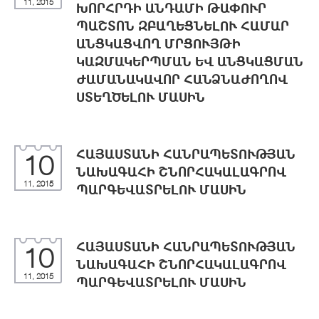
11, 2015
ԽՈՐՀՐԴԻ ԱՆԴԱՄԻ ԹԱՓՈՒՐ
ՊԱՇՏՈՆ ԶԲԱՂԵՑՆԵԼՈՒ ՀԱՄԱՐ
ԱՆՑԿԱՑՎՈՂ ՄՐՑՈՒՅԹԻ
ԿԱԶՄԱԿԵՐՊՄԱՆ ԵՎ ԱՆՑԿԱՑՄԱՆ
ԺԱՄԱՆԱԿԱՎՈՐ ՀԱՆՁՆԱԺՈՂՈՎ
ՍՏԵՂԾԵԼՈՒ ՄԱՍԻՆ
ՀԱՅԱՍՏԱՆԻ ՀԱՆՐԱՊԵՏՈՒԹՅԱՆ
10
ՆԱԽԱԳԱՀԻ ՇՆՈՐՀԱԿԱԼԱԳՐՈՎ
11, 2015
ՊԱՐԳԵՎԱՏՐԵԼՈՒ ՄԱՍԻՆ
ՀԱՅԱՍՏԱՆԻ ՀԱՆՐԱՊԵՏՈՒԹՅԱՆ
10
ՆԱԽԱԳԱՀԻ ՇՆՈՐՀԱԿԱԼԱԳՐՈՎ
11, 2015
ՊԱՐԳԵՎԱՏՐԵԼՈՒ ՄԱՍԻՆ