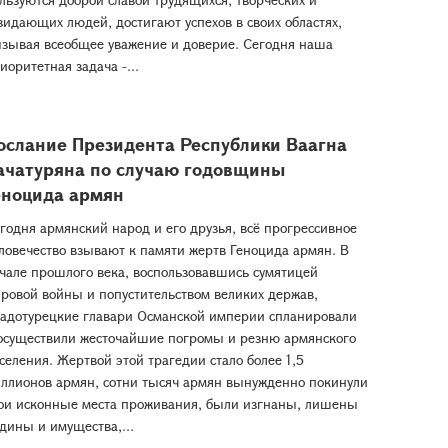
зидающих людей, достигают успехов в своих областях,
зывая всеобщее уважение и доверие. Сегодня наша
иоритетная задача -...
ослание Президента Республики Ваагна
ачатуряна по случаю годовщины
еноцида армян
годня армянский народ и его друзья, всё прогрессивное
ловечество взывают к памяти жертв Геноцида армян. В
чале прошлого века, воспользовавшись сумятицей
ровой войны и попустительством великих держав,
адотурецкие главари Османской империи спланировали
осуществили жесточайшие погромы и резню армянского
селения. Жертвой этой трагедии стало более 1,5
ллионов армян, сотни тысяч армян вынужденно покинули
ои исконные места проживания, были изгнаны, лишены
дины и имущества,...