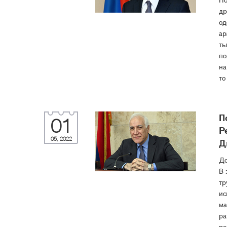
др
од
ар
ты
по
на
то
П
01
Р
05, 2022
Д
До
В 
тр
ис
ма
ра
по