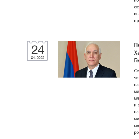
со
вы
пр
П
24
Х
04, 2022
Г
Се
че
на
ми
мл
и 
на
ми
св
ро