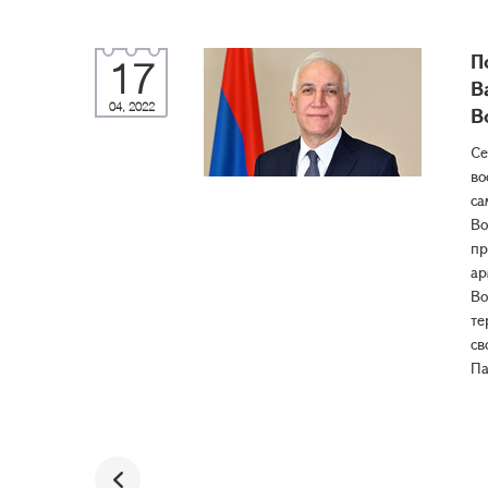
П
17
В
04, 2022
В
Се
во
са
Во
пр
ар
Во
те
св
Па