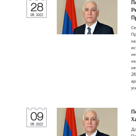
П
28
Р
05, 2022
П
Се
Пр
на
ис
не
на
не
28
ар
ус
П
09
Х
05, 2022
До
По