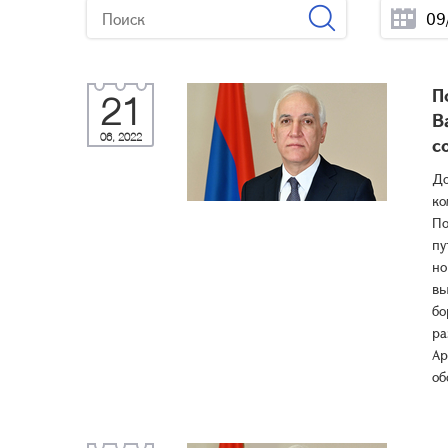
П
21
В
06, 2022
с
До
ко
По
пу
но
вы
бо
ра
Ар
об