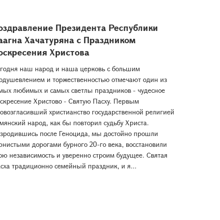
оздравление Президента Республики
аагна Хачатуряна с Праздником
оскресения Христова
годня наш народ и наша церковь с большим
одушевлением и торжественностью отмечают один из
мых любимых и самых светлы праздников - чудесное
скресение Христово - Святую Пасху. Первым
овозгласивший христианство государственной религией
мянский народ, как бы повторил судьбу Христа.
зродившись после Геноцида, мы достойно прошли
рнистыми дорогами бурного 20-го века, восстановили
ою независимость и уверенно строим будущее. Святая
сха традиционно семейный праздник, и я...