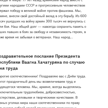
угими народами СССР и прогрессивным человечеством
ержал победу в великой войне против фашизма. Мы,
мяне, внесли свой достойный вклад в эту борьбу. Из 600
сяч ушедших на войну армян 300 тысяч не вернулись с
ля боя. Наш общий долг — навсегда сохранить память о
ших павших в боях за свободу и независимость героях, в
 же время не забывая о ветеранах. Наш народ...
оздравительное послание Президента
еспублики Ваагна Хачатуряна по случаю
ня труда
рогие соотечественники! Поздравляю вас с Днём труда.
этот праздничный день мы возвеличиваем труд и
удящегося человека. Мы, армяне, всегда выделялись
ключительным трудолюбием, добросовестностью,
стерством, деловыми и творческими качествами. В
зных уголках мира наши соотечественники по праву
льзуются доброй славой трудящихся, творческих и