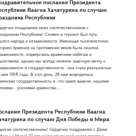
оздравительное послание Президента
еспублики Ваагна Хачатуряна по случаю
раздника Республики
рдечно поздравляю моих соотечественников с
аздником Республики! Сложен и тернист был путь
шего народа к независимости. Имеющая тысячелетнюю
торию Армения на протяжении веков была лишена
зависимости, подвергаясь вражеским набегам и
шествиям, однако мы всегда лелеяли заветную мечту о
зависимости и государственности - она стала реальностью
 мая 1918 года. В этот день, 28 мая возродилась
мянская государственность и, что самое важное, нашими
илиями - усилиями армянства....
ослание Президента Республики Ваагна
ачатуряна по случаю Дня Победы и Мира
рогие соотечественники! Сердечно поздравляю с Днем
беды и Мира! 77 лет назад армянский народ вместе с