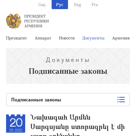
Հայ
Рус
Eng
Fra
ПРЕЗИДЕНТ
РЕСПУБЛИКИ
АРМЕНИЯ
Президент
Аппарат
Новости
Документы
Армения
Документы
Подписанные законы
Подписанные законы
Նախագահ Արմեն
20
Սարգսյանը ստորագրել է մի
03, 2020
շարք օրենքներ