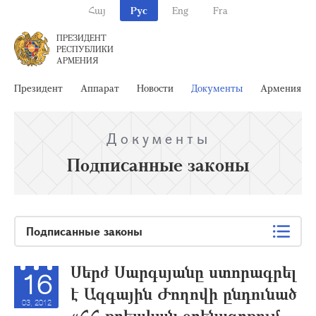
Հայ
Рус
Eng
Fra
ПРЕЗИДЕНТ
РЕСПУБЛИКИ
АРМЕНИЯ
Президент
Аппарат
Новости
Документы
Армения
Документы
Подписанные законы
Подписанные законы
Սերժ Սարգսյանը ստորագրել
16
է Ազգային Ժողովի ընդունած
03, 2012
«ՀՀ քրեական օրենսգրքում