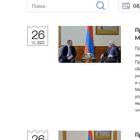
П
26
М
12, 2022
Пр
эк
Пр
сб
ух
и 
Ми
уп
яв
чт
П
26