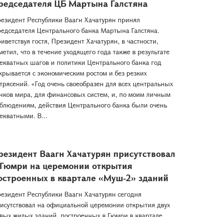
редседателя ЦБ Мартына Галстяна
езидент Республики Ваагн Хачатурян принял
едседателя Центрального банка Мартына Галстяна.
иветствуя гостя, Президент Хачатурян, в частности,
метил, что в течение уходящего года также в результате
екватных шагов и политики Центрального банка год
крывается с экономическим ростом и без резких
трясений. «Год очень своеобразен для всех центральных
нков мира, для финансовых систем, и, по моим личным
блюдениям, действия Центрального банка были очень
екватными. В...
резидент Ваагн Хачатурян присутствовал
 Гюмри на церемонии открытия
остроенных в квартале «Муш-2» зданий
езидент Республики Ваагн Хачатурян сегодня
исутствовал на официальной церемонии открытия двух
вых жилых зданий, построенных в Гюмри в квартале