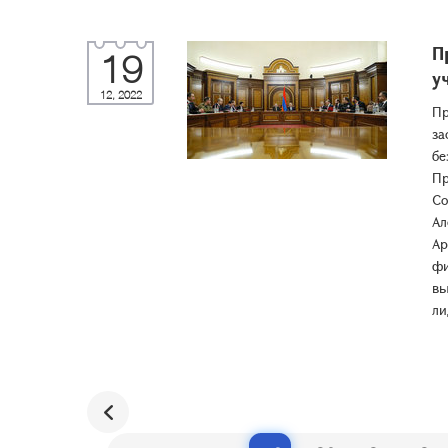
П
19
у
12, 2022
Пр
за
бе
Пр
Со
Ал
Ар
фи
вы
ли