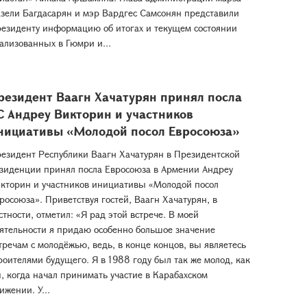
зели Багдасарян и мэр Вардгес Самсонян представили
езиденту информацию об итогах и текущем состоянии
ализованных в Гюмри и...
резидент Ваагн Хачатурян принял посла
С Андреу Викторин и участников
нициативы «Молодой посол Евросоюза»
езидент Республики Ваагн Хачатурян в Президентской
зиденции принял посла Евросоюза в Армении Андреу
кторин и участников инициативы «Молодой посол
росоюза». Приветствуя гостей, Ваагн Хачатурян, в
стности, отметил: «Я рад этой встрече. В моей
ятельности я придаю особенно большое значение
тречам с молодёжью, ведь, в конце концов, вы являетесь
роителями будущего. Я в 1988 году был так же молод, как
, когда начал принимать участие в Карабахском
ижении. У...