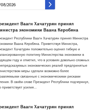
резидент Ваагн Хачатурян принял
инистра экономики Ваана Керобяна
езидент Республики Ваагн Хачатурян принял Министра
ономики Ваана Керобяна. Приветствуя Министра,
езидент Хачатурян положительно оценил гибкую и
алансированную политику Министерства экономики в
одящем году и отметил, что в условиях довольно сложных
непредсказуемых экономических реалий предпринятые
нистерством меры сделали возможно более
равляемыми связанные с экономическими рисками
ления. В своём слове Президент Республики подчеркнул,
о приветствует усилия...
резидент Ваагн Хачатурян принял