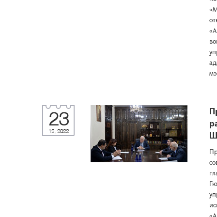
«М
от
«А
во
уп
ад
мэ
П
23
р
12, 2022
Ш
Пр
со
гл
Гю
уп
ис
«А