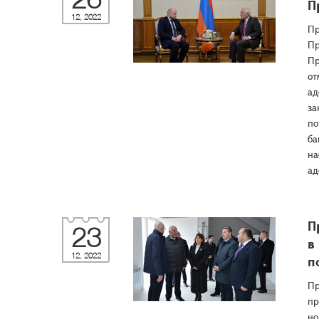
П
12, 2022
Пр
Пр
Пр
от
ад
за
по
ба
на
ад
П
23
в
12, 2022
п
Пр
пр
но