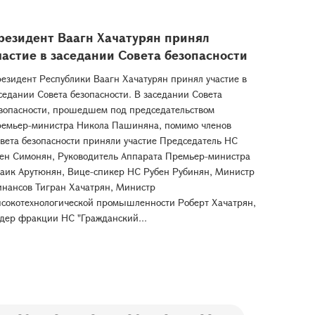
резидент Ваагн Хачатурян принял
частие в заседании Совета безопасности
езидент Республики Ваагн Хачатурян принял участие в
седании Совета безопасности. В заседании Совета
зопасности, прошедшем под председательством
емьер-министра Никола Пашиняна, помимо членов
вета безопасности приняли участие Председатель НС
ен Симонян, Руководитель Аппарата Премьер-министра
аик Арутюнян, Вице-спикер НС Рубен Рубинян, Министр
нансов Тигран Хачатрян, Министр
сокотехнологической промышленности Роберт Хачатрян,
дер фракции НС "Гражданский...