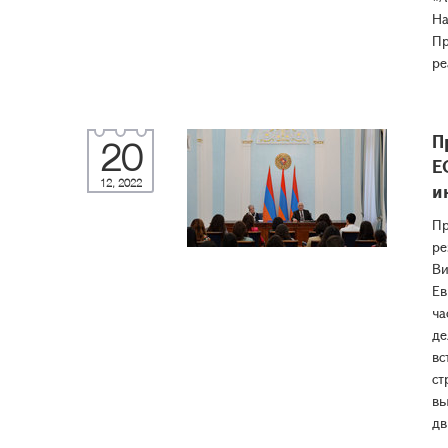
На
Пр
ре
П
20
Е
12, 2022
и
Пр
ре
Ви
Ев
ча
де
вс
ст
вы
дв