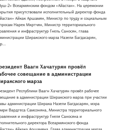
уш-2» Всеармянским фондом «Айастан». На церемонии
крытия присутствовали исполнительный директор фонда
йастан» Айкак Аршамян, Министр по труду и социальным
просам Нарек Мкртчян, Министр территориального
равления и инфраструктур Гнель Саносян, глава
министрации Ширакского марза Назели Багдасарян,
р...
резидент Ваагн Хачатурян провёл
абочее совещание в администрации
иракского марза
езидент Республики Ваагн Хачатурян провёл рабочее
вещание в администрации Ширакского марза при участии
авы администрации Ширака Назели Багдасарян, мэра
мри Вардгеса Самсоняна, Министра территориального
равления и инфраструктур Гнеля Саносяна и
полнительного директора Всеармянского фонда
йастан» Айкака Аршамяна. Глава администрации марза