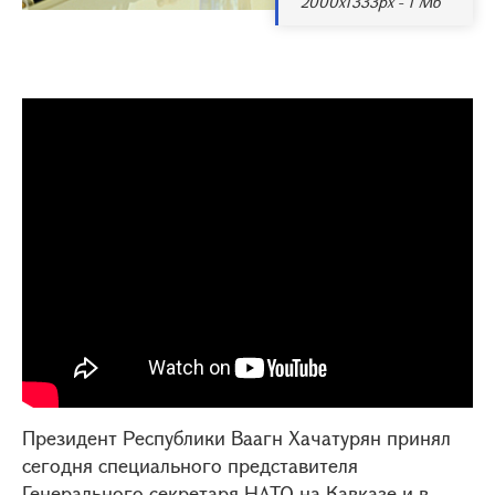
2000x1333px - 1 Мб
Президент Республики Ваагн Хачатурян принял
сегодня специального представителя
Генерального секретаря НАТО на Кавказе и в