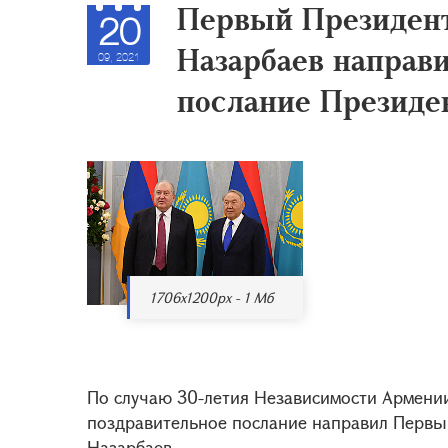
Первый Президент
20
Назарбаев направ
09, 2021
послание Президе
1706x1200px - 1 Мб
По случаю 30-летия Независимости Армени
поздравительное послание направил Первы
Назарбаев.