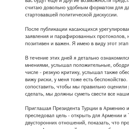
вас будут еще и другие возможности предс
считаю довольно удобным форматом для д
стартовавшей политической дискуссии.
После публикации касающихся урегулирова
заявления и парафированных протоколов, н
позитивен и важен. Я имею в виду этот эта
В течение этих дней я детально ознакоми
мнениями, услышал положительные, ободр
числе - резкую критику, услышал также об
вижу риски, у меня тоже есть беспокойств
сопоставить, чтобы мы правильно оценили 
сделать, мы должны суметь свести все наши
Приглашая Президента Турции в Армению и 
преследовал цель - открыть для Армении и
двусторонних отношений, показать, что п