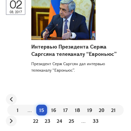
02
03, 2017
Интервью Президента Сержа
Саргсяна телеканалу “Евроньюс”
Президент Серж Саргсян дал интервью
телеканалу “Евроньюс”.
1
...
15
16
17
18
19
20
21
22
23
24
25
...
33