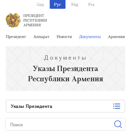
Հայ
Рус
Eng
Fra
ПРЕЗИДЕНТ
РЕСПУБЛИКИ
АРМЕНИЯ
Президент
Аппарат
Новости
Документы
Армения
Документы
Указы Президента
Республики Армения
Указы Президента