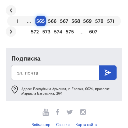
1
...
565
566
567
568
569
570
571
572
573
574
575
...
607
Подписка
Адрес: Республика Армения, г. Ереван, 0024, проспект
Маршала Баграмяна, 26/1
Вебмастер
Ссылки
Карта сайта