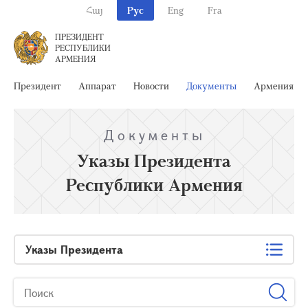
Հայ
Рус
Eng
Fra
ПРЕЗИДЕНТ
РЕСПУБЛИКИ
АРМЕНИЯ
Президент
Аппарат
Новости
Документы
Армения
Документы
Указы Президента
Республики Армения
Указы Президента