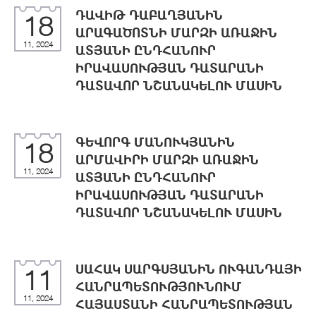
ԴԱՎԻԹ ԴԱԲԱՂՅԱՆԻՆ
18
ԱՐԱԳԱԾՈՏՆԻ ՄԱՐԶԻ ԱՌԱՋԻՆ
11, 2024
ԱՏՅԱՆԻ ԸՆԴՀԱՆՈՒՐ
ԻՐԱՎԱՍՈՒԹՅԱՆ ԴԱՏԱՐԱՆԻ
ԴԱՏԱՎՈՐ ՆՇԱՆԱԿԵԼՈՒ ՄԱՍԻՆ
ԳԵՎՈՐԳ ՄԱՆՈՒԿՅԱՆԻՆ
18
ԱՐՄԱՎԻՐԻ ՄԱՐԶԻ ԱՌԱՋԻՆ
11, 2024
ԱՏՅԱՆԻ ԸՆԴՀԱՆՈՒՐ
ԻՐԱՎԱՍՈՒԹՅԱՆ ԴԱՏԱՐԱՆԻ
ԴԱՏԱՎՈՐ ՆՇԱՆԱԿԵԼՈՒ ՄԱՍԻՆ
ՍԱՀԱԿ ՍԱՐԳՍՅԱՆԻՆ ՈՒԳԱՆԴԱՅԻ
11
ՀԱՆՐԱՊԵՏՈՒԹՅՈՒՆՈՒՄ
11, 2024
ՀԱՅԱՍՏԱՆԻ ՀԱՆՐԱՊԵՏՈՒԹՅԱՆ