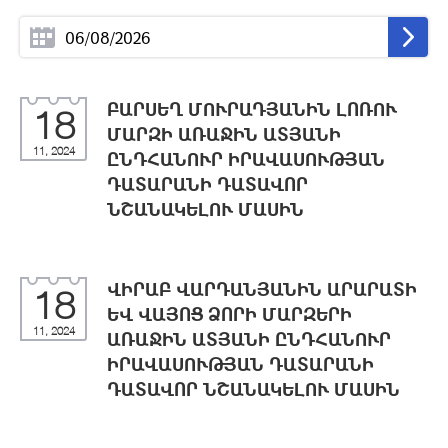
ԲԱՐՍԵՂ ՄՈՒՐԱԴՅԱՆԻՆ ԼՈՌՈՒ
18
ՄԱՐԶԻ ԱՌԱՋԻՆ ԱՏՅԱՆԻ
11, 2024
ԸՆԴՀԱՆՈՒՐ ԻՐԱՎԱՍՈՒԹՅԱՆ
ԴԱՏԱՐԱՆԻ ԴԱՏԱՎՈՐ
ՆՇԱՆԱԿԵԼՈՒ ՄԱՍԻՆ
ՎԻՐԱԲ ՎԱՐԴԱՆՅԱՆԻՆ ԱՐԱՐԱՏԻ
18
ԵՎ ՎԱՅՈՑ ՁՈՐԻ ՄԱՐԶԵՐԻ
11, 2024
ԱՌԱՋԻՆ ԱՏՅԱՆԻ ԸՆԴՀԱՆՈՒՐ
ԻՐԱՎԱՍՈՒԹՅԱՆ ԴԱՏԱՐԱՆԻ
ԴԱՏԱՎՈՐ ՆՇԱՆԱԿԵԼՈՒ ՄԱՍԻՆ