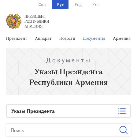
Հայ
Рус
Eng
Fra
ПРЕЗИДЕНТ
РЕСПУБЛИКИ
АРМЕНИЯ
Президент
Аппарат
Новости
Документы
Армения
Документы
Указы Президента
Республики Армения
Указы Президента