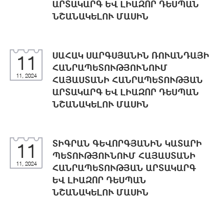
ԱՐՏԱԿԱՐԳ ԵՎ ԼԻԱԶՈՐ ԴԵՍՊԱՆ
ՆՇԱՆԱԿԵԼՈՒ ՄԱՍԻՆ
ՍԱՀԱԿ ՍԱՐԳՍՅԱՆԻՆ ՌՈՒԱՆԴԱՅԻ
11
ՀԱՆՐԱՊԵՏՈՒԹՅՈՒՆՈՒՄ
11, 2024
ՀԱՅԱՍՏԱՆԻ ՀԱՆՐԱՊԵՏՈՒԹՅԱՆ
ԱՐՏԱԿԱՐԳ ԵՎ ԼԻԱԶՈՐ ԴԵՍՊԱՆ
ՆՇԱՆԱԿԵԼՈՒ ՄԱՍԻՆ
ՏԻԳՐԱՆ ԳԵՎՈՐԳՅԱՆԻՆ ԿԱՏԱՐԻ
11
ՊԵՏՈՒԹՅՈՒՆՈՒՄ ՀԱՅԱՍՏԱՆԻ
11, 2024
ՀԱՆՐԱՊԵՏՈՒԹՅԱՆ ԱՐՏԱԿԱՐԳ
ԵՎ ԼԻԱԶՈՐ ԴԵՍՊԱՆ
ՆՇԱՆԱԿԵԼՈՒ ՄԱՍԻՆ