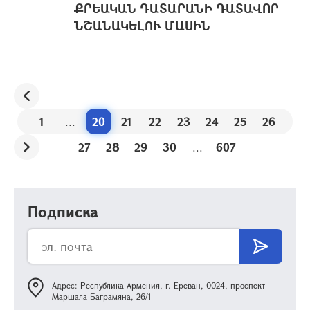
ՔՐԵԱԿԱՆ ԴԱՏԱՐԱՆԻ ԴԱՏԱՎՈՐ
ՆՇԱՆԱԿԵԼՈՒ ՄԱՍԻՆ
1
...
20
21
22
23
24
25
26
27
28
29
30
...
607
Подписка
Адрес: Республика Армения, г. Ереван, 0024, проспект
Маршала Баграмяна, 26/1