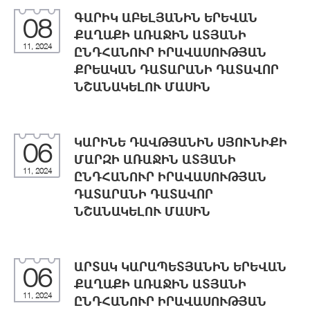
ԳԱՐԻԿ ԱԲԵԼՅԱՆԻՆ ԵՐԵՎԱՆ
08
ՔԱՂԱՔԻ ԱՌԱՋԻՆ ԱՏՅԱՆԻ
11, 2024
ԸՆԴՀԱՆՈՒՐ ԻՐԱՎԱՍՈՒԹՅԱՆ
ՔՐԵԱԿԱՆ ԴԱՏԱՐԱՆԻ ԴԱՏԱՎՈՐ
ՆՇԱՆԱԿԵԼՈՒ ՄԱՍԻՆ
ԿԱՐԻՆԵ ԴԱՎԹՅԱՆԻՆ ՍՅՈՒՆԻՔԻ
06
ՄԱՐԶԻ ԱՌԱՋԻՆ ԱՏՅԱՆԻ
11, 2024
ԸՆԴՀԱՆՈՒՐ ԻՐԱՎԱՍՈՒԹՅԱՆ
ԴԱՏԱՐԱՆԻ ԴԱՏԱՎՈՐ
ՆՇԱՆԱԿԵԼՈՒ ՄԱՍԻՆ
ԱՐՏԱԿ ԿԱՐԱՊԵՏՅԱՆԻՆ ԵՐԵՎԱՆ
06
ՔԱՂԱՔԻ ԱՌԱՋԻՆ ԱՏՅԱՆԻ
11, 2024
ԸՆԴՀԱՆՈՒՐ ԻՐԱՎԱՍՈՒԹՅԱՆ