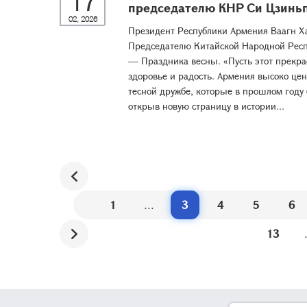
17
председателю КНР Си Цзинь
02, 2026
Президент Республики Армения Ваaгн Х
Председателю Китайской Народной Респ
— Праздника весны. «Пусть этот прекр
здоровье и радость. Армения высоко це
тесной дружбе, которые в прошлом году 
открыв новую страницу в истории...
1
...
3
4
5
6
13