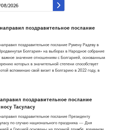
 направил поздравительное послание
направил поздравительное послание Румену Радеву в
«Продвинутая Болгария» на выборах в Народное собрание
т важное значение отношениям с Болгарией, основанным
ирению которых в значительной степени способствует
отой вспоминаю свой визит в Болгарию в 2022 году, в
направил поздравительное послание
носу Тасуласу
направил поздравительное послание Президенту
суласу по случаю национального праздника — Дня
нией и Грецией основаны на прочной дружбе, взаимном