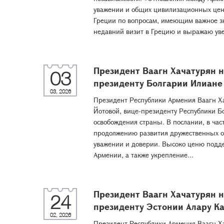
уважении и общих цивилизационных це
Греции по вопросам, имеющим важное з
недавний визит в Грецию и выражаю увер
Президент Ваагн Хачатурян 
03
президенту Болгарии Илиане
03, 2026
Президент Республики Армения Ваагн Х
Йотовой, вице-президенту Республики Б
освобождения страны. В послании, в час
продолжению развития дружественных о
уважении и доверии. Высоко ценю подд
Армении, а также укрепление...
Президент Ваагн Хачатурян 
24
президенту Эстонии Алару К
02, 2026
Президент Республики Армения Ваагн Х