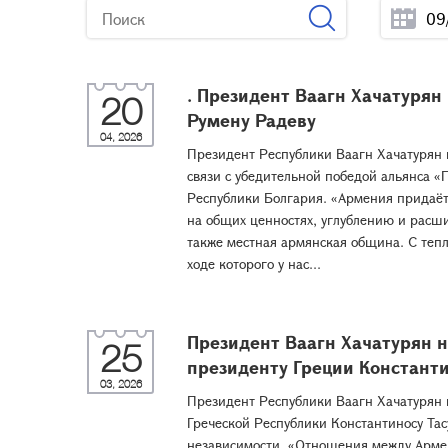
. Президент Ваагн Хачатурян
20
Румену Радеву
04, 2026
Президент Республики Ваагн Хачатурян 
связи с убедительной победой альянса 
Республики Болгария. «Армения придаё
на общих ценностях, углублению и расш
также местная армянская община. С тепл
ходе которого у нас...
Президент Ваагн Хачатурян 
25
президенту Греции Константи
03, 2026
Президент Республики Ваагн Хачатурян 
Греческой Республики Константиносу Та
независимости. «Отношения между Арме