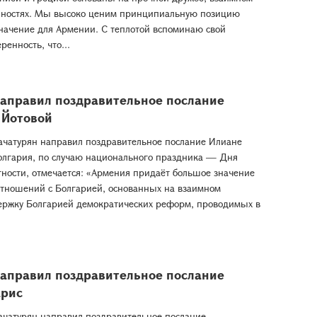
нностях. Мы высоко ценим принципиальную позицию
начение для Армении. С теплотой вспоминаю свой
енность, что...
направил поздравительное послание
 Йотовой
ачатурян направил поздравительное послание Илиане
олгария, по случаю национального праздника — Дня
тности, отмечается: «Армения придаёт большое значение
тношений с Болгарией, основанных на взаимном
ержку Болгарией демократических реформ, проводимых в
направил поздравительное послание
арис
ачатурян направил поздравительное послание