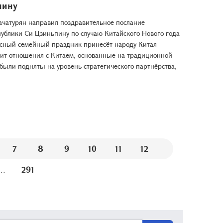
пину
ачатурян направил поздравительное послание
ублики Си Цзиньпину по случаю Китайского Нового года
асный семейный праздник принесёт народу Китая
нит отношения с Китаем, основанные на традиционной
были подняты на уровень стратегического партнёрства,
7
8
9
10
11
12
...
291