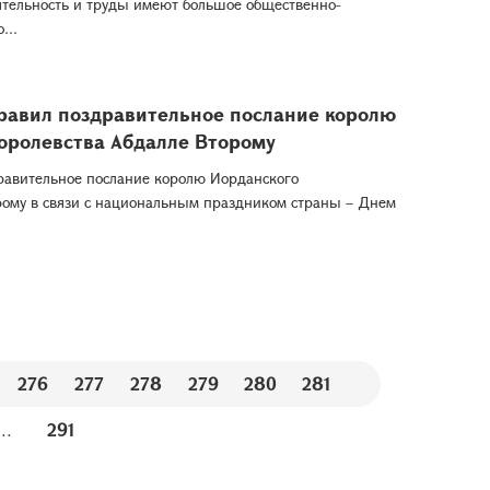
ятельность и труды имеют большое общественно-
...
равил поздравительное послание королю
оролевства Абдалле Второму
равительное послание королю Иорданского
рому в связи с национальным праздником страны – Днем
276
277
278
279
280
281
...
291