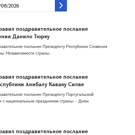
равил поздравительное послание
ения Данило Тюрку
равительное послание Президенту Республики Словения
ны Независимости страны.
равил поздравительное послание
спублики Анибалу Каваку Силве
равительное послание Президенту Португальской
зи с национальным праздником страны – Днем
равил поздравительное послание