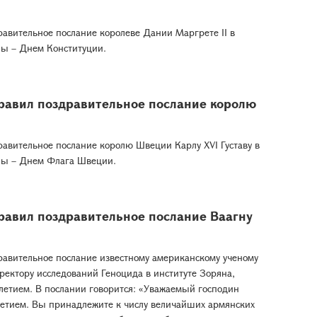
авительное послание королеве Дании Маргрете II в
ны – Днем Конституции.
равил поздравительное послание королю
авительное послание королю Швеции Карлу XVI Густаву в
ны – Днем Флага Швеции.
равил поздравительное послание Ваагну
авительное послание известному американскому ученому
ректору исследований Геноцида в институте Зоряна,
-летием. В послании говорится: «Уважаемый господин
летием. Вы принадлежите к числу величайших армянских