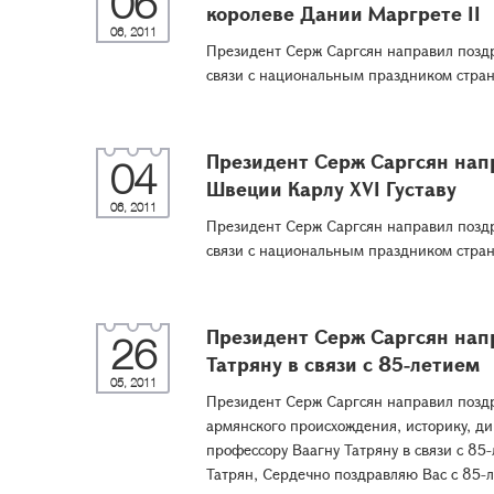
06
королеве Дании Маргрете II
06, 2011
Президент Серж Саргсян направил поздр
связи с национальным праздником стра
Президент Серж Саргсян нап
04
Швеции Карлу XVI Густаву
06, 2011
Президент Серж Саргсян направил поздр
связи с национальным праздником стра
Президент Серж Саргсян нап
26
Татряну в связи с 85-летием
05, 2011
Президент Серж Саргсян направил поздр
армянского происхождения, историку, ди
профессору Ваагну Татряну в связи с 85
Татрян, Сердечно поздравляю Вас с 85-