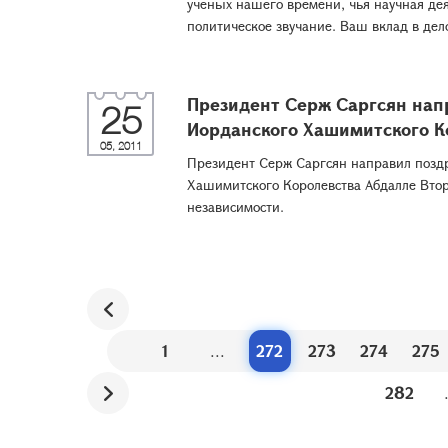
ученых нашего времени, чья научная де
политическое звучание. Ваш вклад в дело
Президент Серж Саргсян нап
25
Иорданского Хашимитского К
05, 2011
Президент Серж Саргсян направил позд
Хашимитского Королевства Абдалле Вто
независимости.
1
...
272
273
274
275
282