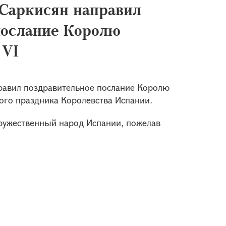
Саркисян направил
послание Королю
 VI
равил поздравительное послание Королю
ого праздника Королевства Испании.
дружественный народ Испании, пожелав