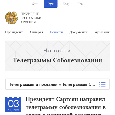
Հայ
Рус
Eng
Fra
ПРЕЗИДЕНТ
РЕСПУБЛИКИ
АРМЕНИЯ
Президент
Аппарат
Новости
Документы
Армения
Новости
Телеграммы Соболезнования
Телеграммы и послания
»
Телеграммы Соболезнования
Президент Саргсян направил
03
телеграмму соболезнования в
11, 2010
связи с кончиной советника