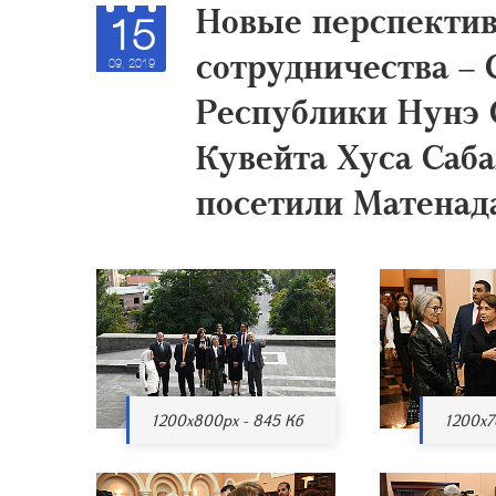
Новые перспектив
15
сотрудничества –
09, 2019
Республики Нунэ 
Кувейта Хуса Саб
посетили Матенад
1200x800px - 845 Кб
1200x7