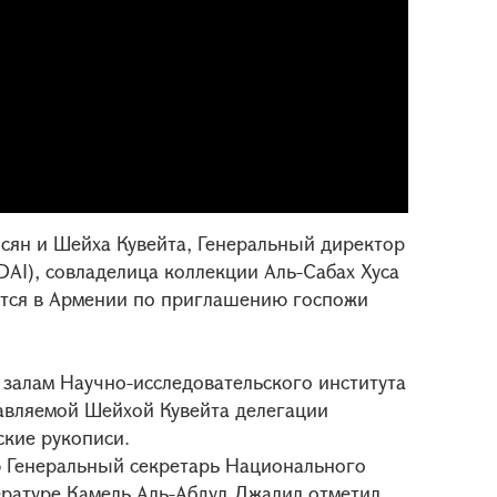
сян и Шейха Кувейта, Генеральный директор
DAI), совладелица коллекции Аль-Сабах Хуса
ится в Армении по приглашению госпожи
залам Научно-исследовательского института
авляемой Шейхой Кувейта делегации
кие рукописи.
 Генеральный секретарь Национального
тературе Камель Аль-Абдул Джалил отметил,