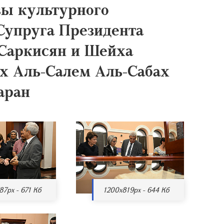
ы культурного
 Супруга Президента
Саркисян и Шейха
ах Аль-Салем Аль-Сабах
аран
87px - 671 Кб
1200x819px - 644 Кб