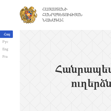
ՀԱՅԱՍՏԱՆԻ
ՀԱՆՐԱՊԵՏՈՒԹՅԱՆ
ՆԱԽԱԳԱՀ
Հայ
Рус
Eng
Fra
Հանրապետ
ուղերձ