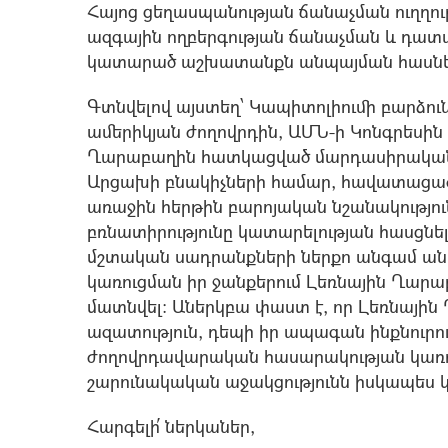
Հայոց ցեղասպանության ճանաչման ուղղութ
ազգային ողբերգության ճանաչման և դատ
կատարած աշխատանքն անպայման հասնել
Գտնվելով այստեղ՝ Կապիտոլիումի բարձուն
ամերիկյան ժողովրդին, ԱՄՆ-ի Կոնգրեսին
Ղարաբաղին հատկացված մարդասիրական ա
Արցախի բնակիչների համար, հավատացած 
առաջին հերթին բարոյական նշանակություն 
բռնատիրությունը կատարելության հասցն
մշտական սադրանքների ներքո անգամ ան
կառուցման իր ջանքերում Լեռնային Ղարա
մատնվել: Աներկբա փաստ է, որ Լեռնային
ազատություն, դեպի իր ապագան ինքնուրույ
ժողովրդավարական հասարակության կառուց
շարունակական աջակցությունն իսկապես կ
Հարգելի՛ ներկաներ,