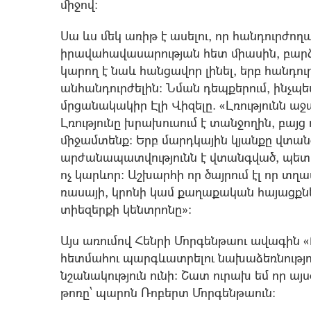
միջով:
Սա ևս մեկ առիթ է ասելու, որ հանդուրժող
իրավահավասարության հետ միասին, բարձր
կարող է նաև հանցավոր լինել, երբ հանդուր
անհանդուրժելին: Նման դեպքերում, ինչպե
մրցանակակիր Էլի Վիզելը. «Լռությունն աջա
Լռությունը խրախուսում է տանջողին, բայց
միջամտենք: Երբ մարդկային կյանքը վտան
արժանապատվությունն է վտանգված, պետա
ոչ կարևոր: Աշխարհի որ ծայրում էլ որ տ
ռասայի, կրոնի կամ քաղաքական հայացքն
տիեզերքի կենտրոնը»:
Այս առումով Հենրի Մորգենթաու ավագին 
հետմահու պարգևատրելու նախաձեռնությո
նշանակություն ունի: Շատ ուրախ եմ որ այ
թոռը՝ պարոն Ռոբերտ Մորգենթաուն: