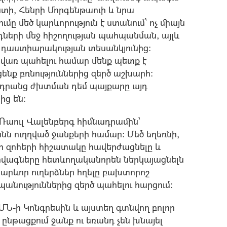
ստի, Հենրի Մորգենթաուի և նրա
ը մեծ կարևորություն է ստանում՝ ոչ միայն
ների մեջ հիշողության պահպանման, այլև
դաստիարակության տեսանկյունից:
վառ պահելու համար մենք պետք է
ենք բռնություններից զերծ աշխարհ:
ւ դրանց ժխտման դեմ պայքարը այդ
ց են:
Ռաուլ Վալենբերգ հիմնադրամին՝
ն ուղղված ջանքերի համար: Մեծ եղեռնի,
րի զոհերի հիշատակը հավերժացնելը և
դրվագները հետևողականորեն ներկայացնելն
կարևոր ուղերձներ հղելը բախտորոշ
անություններից զերծ պահելու հարցում:
Ն-ի Կոնգրեսին և այստեղ գտնվող բոլոր
ընթացքում ջանք ու եռանդ չեն խնայել