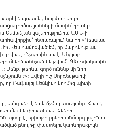
շխարհին պատմեց հայ ժողովրդի
անցագործությունների մասին՝ դրանք
ս Օսմանյան կայսրությունում ԱՄՆ-ի
 արհավիրքին՝ հետագայում նա իր «Դեսպան
ւ էր. «Ես համոզված եմ, որ մարդկության
 դրվագ, ինչպիսին սա է: Անցյալի
դումներն աննշան են թվում 1915 թվականին
Մենք, թերևս, գործ ունենք մի նոր
նջումն է»: Ավելի ուշ Մորգենթաուի
էր, որ Ռաֆայել Լեմկինի կողմից պիտի
ւնը, կենդանի է նաև ճշմարտությունը: Հայոց
տեր մեզ են փոխանցվել Հենրի
ւնն այսօր էլ երիտթուրքերի անմարդկային ու
ծված բնույթը փաստելու կարևորագույն