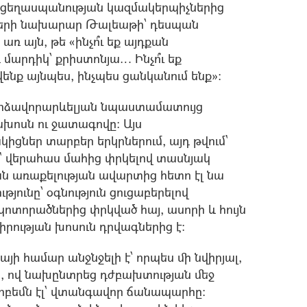
յոց ցեղասպանության կազմակերպիչներից
րծերի նախարար Թալեաթի՝ դեսպան
ռ այն, թե «ինչո՞ւ եք այդքան
 մարդիկ՝ քրիստոնյա… Ինչո՞ւ եք
ենք այնպես, ինչպես ցանկանում ենք»:
 մերձավորարևելյան նպաստամատույց
ոսն ու ջատագովը: Այս
ցներ տարբեր երկրներում, այդ թվում`
` վերահաս մահից փրկելով տասնյակ
 առաքելության ավարտից հետո էլ նա
յունը՝ օգնություն ցուցաբերելով
ոտորածներից փրկված հայ, ասորի և հույն
ության խոսուն դրվագներից է:
այի համար անջնջելի է՝ որպես մի նվիրյալ,
ից, ով նախընտրեց դժբախտության մեջ
րբեմն էլ` վտանգավոր ճանապարհը: