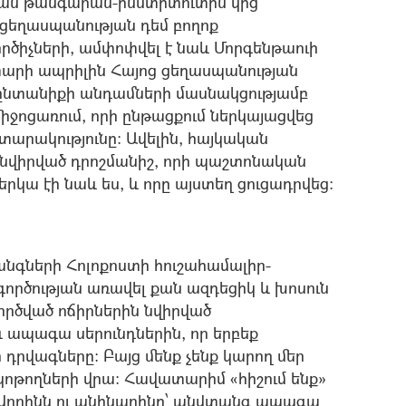
յան թանգարան-ինստիտուտին կից
 ցեղասպանության դեմ բողոք
րծիչների, ամփոփվել է նաև Մորգենթաուի
 տարի ապրիլին Հայոց ցեղասպանության
ընտանիքի անդամների մասնակցությամբ
իջոցառում, որի ընթացքում ներկայացվեց
տարակությունը: Ավելին, հայկական
 նվիրված դրոշմանիշ, որի պաշտոնական
կա էի նաև ես, և որը այստեղ ցուցադրվեց:
անգների Հոլոքոստի հուշահամալիր-
ործության առավել քան ազդեցիկ և խոսուն
ործված ոճիրներին նվիրված
 ապագա սերունդներին, որ երբեք
 դրվագները: Բայց մենք չենք կարող մեր
ակոթողների վրա: Հավատարիմ «հիշում ենք»
ավորինն ու անհնարինը՝ անվտանգ ապագա