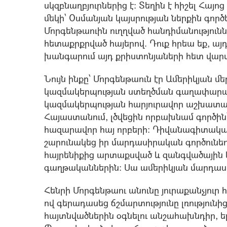
սկզբնաղբյուրներից է: Տեղին է հիշել Հա
մեկի` Օսմանյան կայսրության ներքին գո
Մորգենթաուին ուղղված հանդիմանությունն ա
հետաքրքրված հայերով. Դուք հրեա եք, այդ
խանգարում այդ քրիստոնյաների հետ վարվ
Նույն ինքը՝ Մորգենթաուն էր Ամերիկյան
կազմակերպության ստեղծման գաղափարախ
կազմակերպության հարյուրավոր աշխատակի
Հայաստանում, լծվեցին որբախնամ գործին
հազարավոր հայ որբերի: Դիվանագիտական
շարունակեց իր մարդասիրական գործունեութ
հայրենիքից արտաքսված և զանգվածային կ
գաղթականներին: Սա ամերիկյան մարդասիր
Հենրի Մորգենթաու անունը յուրաքանչյուր հ
ով գերադասեց ճշմարտությունը լռություն
հայտնվածներին օգնելու անշահախնդիր, ե