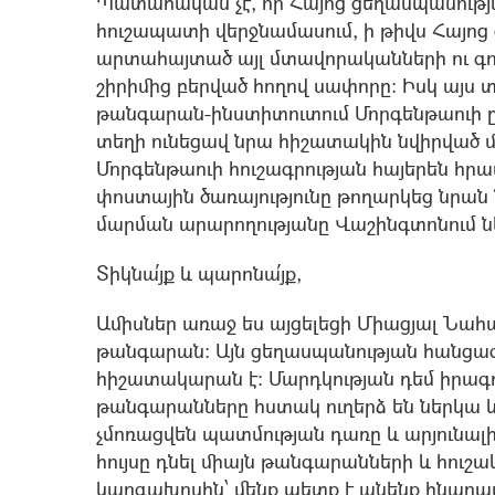
Պատահական չէ, որ Հայոց ցեղասպանութ
հուշապատի վերջնամասում, ի թիվս Հայոց
արտահայտած այլ մտավորականների ու գո
շիրիմից բերված հողով սափորը։ Իսկ այս
թանգարան-ինստիտուտում Մորգենթաուի 
տեղի ունեցավ նրա հիշատակին նվիրված մ
Մորգենթաուի հուշագրության հայերեն հրա
փոստային ծառայությունը թողարկեց նրան
մարման արարողությանը Վաշինգտոնում ներ
Տիկնա՛յք և պարոնա՛յք,
Ամիսներ առաջ ես այցելեցի Միացյալ Նահ
թանգարան: Այն ցեղասպանության հանցագ
հիշատակարան է: Մարդկության դեմ իրագ
թանգարանները հստակ ուղերձ են ներկա և
չմոռացվեն պատմության դառը և արյունալի
հույսը դնել միայն թանգարանների և հուշ
կարգախոսին՝ մենք պետք է անենք հնար