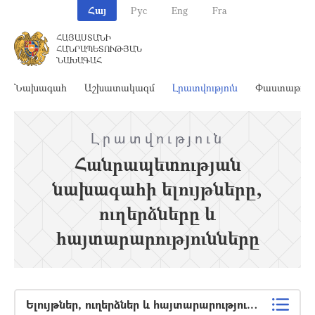
Հայ
Рус
Eng
Fra
ՀԱՅԱՍՏԱՆԻ
ՀԱՆՐԱՊԵՏՈՒԹՅԱՆ
ՆԱԽԱԳԱՀ
Նախագահ
Աշխատակազմ
Լրատվություն
Փաստաթղթ
Լրատվություն
Հանրապետության
նախագահի ելույթները,
ուղերձները և
հայտարարությունները
Ելույթներ, ուղերձներ և հայտարարություններ