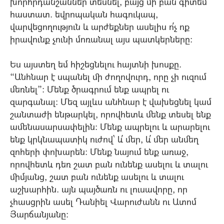
խորհրդանշաններ տեսնել, բայց մի բան գիտեմ
հաստատ. եվրոպական հագուկապ,
վարվեցողություն և արժեքներ ասելիս ո՛չ ոք
իրավունք չունի մոռանալ այս պատկերները:
Ես այստեղ եմ հիշեցնելու հայտնի խոսքը.
“Անհնար է սպանել մի ժողովուրդ, որը չի ուզում
մեռնել”: Մենք ծրագրում ենք ապրել ու
զարգանալ: Մեզ այլևս անհնար է վախեցնել կամ
շանտաժի ենթարկել, որովհետև մենք տեսել ենք
ամենասարսափելին: Մենք ապրելու և արարելու
ենք կրկնապատիկ ուժով` և՛ մեր, և՛ մեր անմեղ
զոհերի փոխարեն: Մենք նայում ենք առաջ,
որովհետև դեռ շատ բան ունենք ասելու և տալու
միմյանց, շատ բան ունենք ասելու և տալու
աշխարհին. այն պայծառն ու լուսավորը, որ
չհասցրին ասել Դանիել Վարուժանն ու Ատոմ
Յարճանյանը: