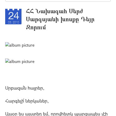
ՀՀ Նախագահ Սերժ
24
Սարգսյանի խոսքը Դեյր
03, 2010
Զորում
Սրբազա՛ն հայրեր,
Հարգելի՛ ներկաներ,
Այսօր ես այստեղ եմ, որովհետև պարզապես չէի