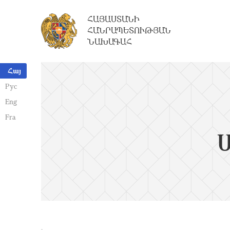
ՀԱՅԱՍՏԱՆԻ
ՀԱՆՐԱՊԵՏՈՒԹՅԱՆ
ՆԱԽԱԳԱՀ
Հայ
Рус
Eng
Fra