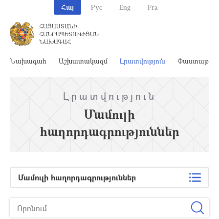
Հայ
Рус
Eng
Fra
ՀԱՅԱՍՏԱՆԻ
ՀԱՆՐԱՊԵՏՈՒԹՅԱՆ
ՆԱԽԱԳԱՀ
Նախագահ
Աշխատակազմ
Լրատվություն
Փաստաթղթ
Լրատվություն
Մամուլի
հաղորդագրություններ
Մամուլի հաղորդագրություններ