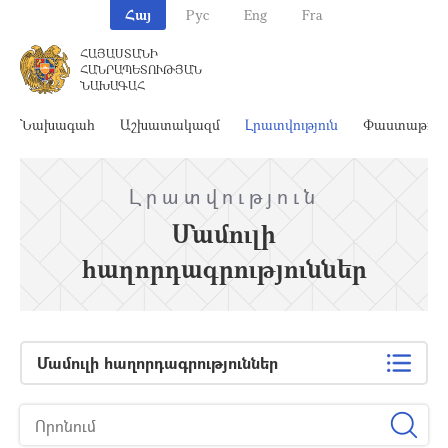
Հայ
Рус
Eng
Fra
ՀԱՅԱՍՏԱՆԻ
ՀԱՆՐԱՊԵՏՈՒԹՅԱՆ
ՆԱԽԱԳԱՀ
Նախագահ
Աշխատակազմ
Լրատվություն
Փաստաթղթ
Լրատվություն
Մամուլի
հաղորդագրություններ
Մամուլի հաղորդագրություններ