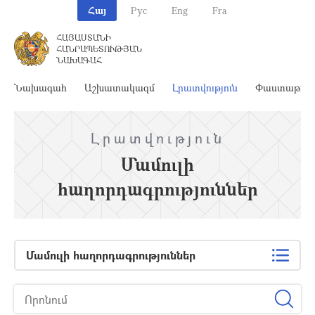
Հայ
Рус
Eng
Fra
ՀԱՅԱՍՏԱՆԻ
ՀԱՆՐԱՊԵՏՈՒԹՅԱՆ
ՆԱԽԱԳԱՀ
Նախագահ
Աշխատակազմ
Լրատվություն
Փաստաթղթ
Լրատվություն
Մամուլի
հաղորդագրություններ
Մամուլի հաղորդագրություններ