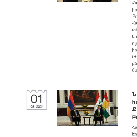
Հ
իր
Ք
Հ
տ
և
ոլ
ի
Թ
բ
մ
Ն
01
հ
03, 2024
Ք
Բ
Հ
Էր