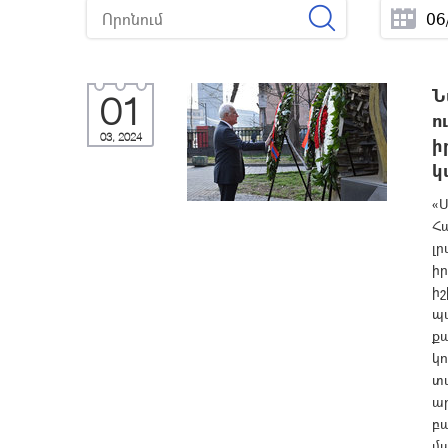
Ն
01
ո
03, 2024
ի
կ
«Ս
Հ
լր
իր
իշ
պ
քա
կո
տ
ա
բ
մա