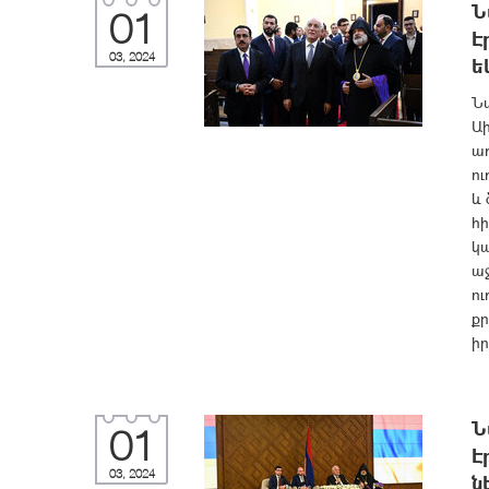
Ն
01
Է
03, 2024
ե
Ն
Աի
առ
ու
և
հի
կա
աջ
ու
քր
իր
Ն
01
Է
03, 2024
ն