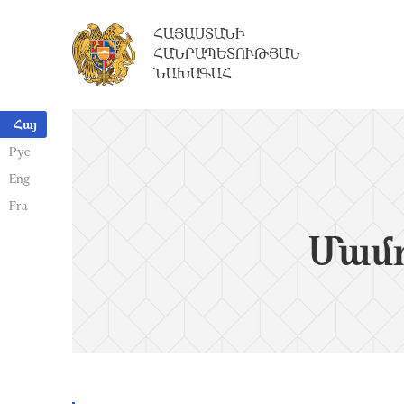
ՀԱՅԱՍՏԱՆԻ
ՀԱՆՐԱՊԵՏՈՒԹՅԱՆ
ՆԱԽԱԳԱՀ
Հայ
Рус
Eng
Fra
Մամո