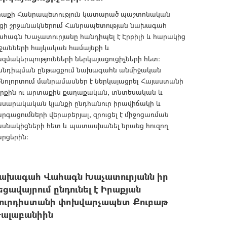
րաքի Հանրապետություն կատարած պաշտոնական
յցի շրջանակներում Հանրապետության նախագահ
ահագն Խաչատուրյանը հանդիպել է Էրբիլի և հարակից
ջանների հայկական համայնքի և
զմակերպությունների ներկայացուցիչների հետ։
անդիպման ընթացքում նախագահն անմիջական
թնոլորտում մանրամասներ է ներկայացրել Հայաստանի
երքին ու արտաքին քաղաքական, տնտեսական և
ասարակական կյանքի ընդհանուր իրավիճակի և
րգացումների վերաբերյալ, զրուցել է միջոցառման
ասնակիցների հետ և պատասխանել նրանց հուզող
արցերին։
ախագահ Վահագն Խաչատուրյանն իր
եցավայրում ընդունել է Իրաքյան
ուրդիստանի փոխվարչապետ Քուբաթ
ալաբանիին