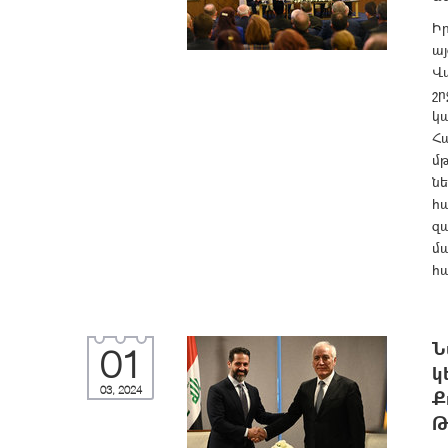
Ի
ա
Վ
շր
կա
Հ
մ
ն
հ
զա
մ
հ
Ն
01
կ
03, 2024
Ք
Թ