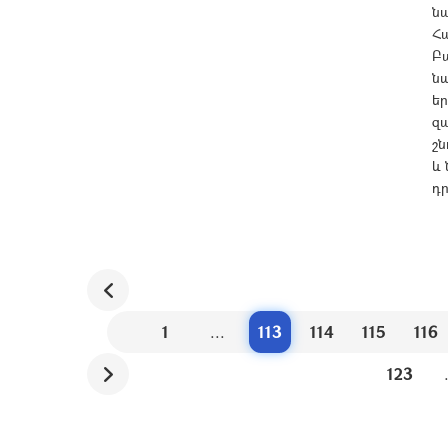
ն
Հ
Բա
նպ
եր
զ
շն
և 
դ
1
...
113
114
115
116
123