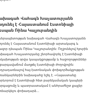
ախագահ Վահագն Խաչատուրյանն
նդունել է Հայաստանում Էստոնիայի
եսպան Ռինա Կալյուրանդին
անրապետության նախագահ Վահագն Խաչատուրյանն
դունել է Հայաստանում Էստոնիայի արտակարգ և
ազոր դեսպան Ռինա Կալյուրանդին: Ողջունելով հյուրին
ախագահ Խաչատուրյանը շնորհավորել է Էստոնիայի
կախության օրվա կապակցությամբ և հաջողություններ
 բարգավաճում մաղթել Էստոնիայի ժողովրդին:
նդրադառնալով հայ-էստոնական փոխգործակցության
եռանկարներին նախագահը նշել է. «Հայաստանը
արևորում է Էստոնիայի հետ բարեկամական կապերի
արգացումը և պատրաստակամ է անհրաժեշտ քայլեր
ռնարկելու փոխադարձ...