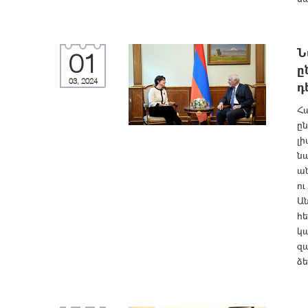
Ն
01
ը
03, 2024
դ
Հ
ըն
լի
ն
ան
ու
Ա
հ
կ
զ
ձե