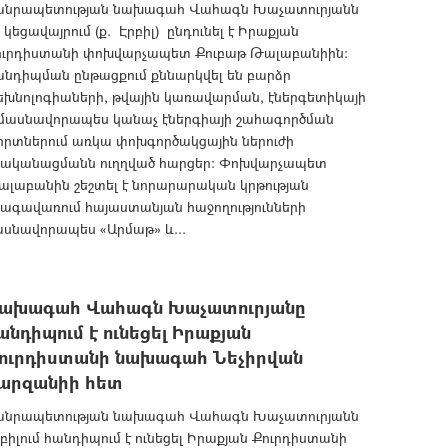
անրապետության նախագահ Վահագն Խաչատուրյանն
 կեցավայրում (ք. Էրբիլ) ընդունել է Իրաքյան
ուրդիստանի փոխվարչապետ Քուբաթ Թալաբանիին:
անդիպման ընթացքում քննարկվել են բարձր
եխնոլոգիաների, թվային կառավարման, էներգետիկայի
 մասնավորապես կանաչ էներգիայի շահագործման
որտներում առկա փոխգործակցային ներուժի
րականացմանն ուղղված հարցեր։ Փոխվարչապետ
ալաբանին շեշտել է նորարարական կրթության
նագավառում հայաստանյան հաջողությունների
ասնավորապես «Արմաթ» և...
ախագահ Վահագն Խաչատուրյանը
անդիպում է ունեցել Իրաքյան
ուրդիստանի նախագահ Նեչիրվան
արզանիի հետ
անրապետության նախագահ Վահագն Խաչատուրյանն
բիլում հանդիպում է ունեցել Իրաքյան Քուրդիստանի