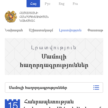
Հայ
Рус
Eng
Fra
ՀԱՅԱՍՏԱՆԻ
ՀԱՆՐԱՊԵՏՈՒԹՅԱՆ
ՆԱԽԱԳԱՀ
Նախագահ
Աշխատակազմ
Լրատվություն
Փաստաթղթ
Լրատվություն
Մամուլի
հաղորդագրություններ
Մամուլի հաղորդագրություններ
Հանրապետության
15