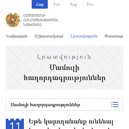
Հայ
Рус
Eng
Fra
ՀԱՅԱՍՏԱՆԻ
ՀԱՆՐԱՊԵՏՈՒԹՅԱՆ
ՆԱԽԱԳԱՀ
Նախագահ
Աշխատակազմ
Լրատվություն
Փաստաթղթ
Լրատվություն
Մամուլի
հաղորդագրություններ
Մամուլի հաղորդագրություններ
Եթե կարողանանք ունենալ
11