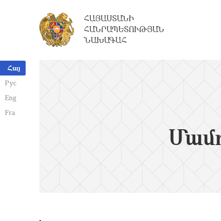
ՀԱՅԱՍՏԱՆԻ
ՀԱՆՐԱՊԵՏՈՒԹՅԱՆ
ՆԱԽԱԳԱՀ
Հայ
Рус
Eng
Fra
Մամո