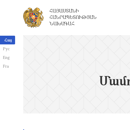
ՀԱՅԱՍՏԱՆԻ
ՀԱՆՐԱՊԵՏՈՒԹՅԱՆ
ՆԱԽԱԳԱՀ
Հայ
Рус
Eng
Fra
Մամո