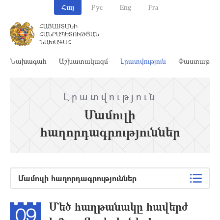
Հայ
Рус
Eng
Fra
ՀԱՅԱՍՏԱՆԻ
ՀԱՆՐԱՊԵՏՈՒԹՅԱՆ
ՆԱԽԱԳԱՀ
Նախագահ
Աշխատակազմ
Լրատվություն
Փաստաթղթ
Լրատվություն
Մամուլի
հաղորդագրություններ
Մամուլի հաղորդագրություններ
Մեծ հաղթանակը հավերժ
09