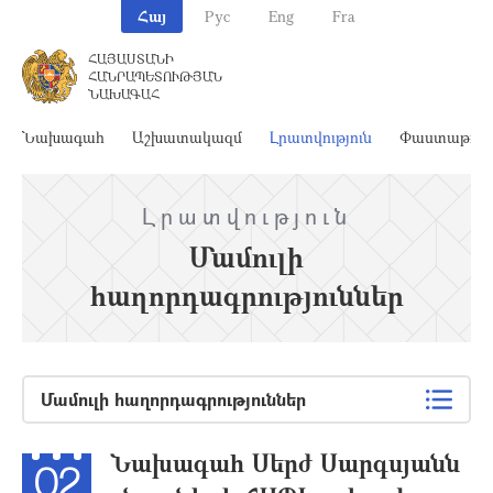
Հայ
Рус
Eng
Fra
ՀԱՅԱՍՏԱՆԻ
ՀԱՆՐԱՊԵՏՈՒԹՅԱՆ
ՆԱԽԱԳԱՀ
Նախագահ
Աշխատակազմ
Լրատվություն
Փաստաթղթ
Լրատվություն
Մամուլի
հաղորդագրություններ
Մամուլի հաղորդագրություններ
Նախագահ Սերժ Սարգսյանն
02