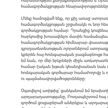
հարևանության քաղաքականության և Արևել
համագործակցության հնարավորություններ
Մենք համոզված ենք, որ քիչ առաջ ստորա
համագործակցության շրջանակն ու նոր հ
գործակցության համար: Դրանցից կուզենա
հարկումից խուսափելու մասին համաձայ
համագործակցության հիմնարար փաստաթղ
գյուղատնտեսության ոլորտներում ստորա
կբերեն հայ-հունգարական բազմաբնույթ հ
եմ նաև, որ մեր երկրների միջև առևտր
համար էական խթան կհանդիսանան նաև այ
հունգարական գործարար համաժողովը և դ
ու պայմանավորվածությունները:
Օգտվելով առիթից` ցանկանում եմ երախտ
արդարադատությանը, Բուդապեշտում հայ 
գործում ցուցաբերած աներկբա և արդարա