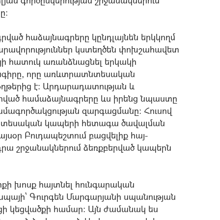
յան գործընկերության շրջանակներում
ը:
գրված հաձայնագրերը կընդլայնեն երկկողմ
նարավորություններ կստեղծեն փոխշահավետ
յի հատուկ առանձնացնել երկակի
նագիրը, որը առևտրատնտեսական
թերից է: Արդարադատության և
գրված համաձայնագրերը ևս իրենց նպաստը
ամագործակցության զարգացմանը: Հուսով
ատնտեսական կապերի հետագա ծավալման
սօր Բուդապեշտում բացվելիք հայ-
րա շրջանակներում ձեռքբերված կապերն
իքի խոսք հայտնել հունգարական
սպայի` Գուրգեն Մարգարյանի սպանության
ցի կեցվածքի համար: Այն ժամանակ ես