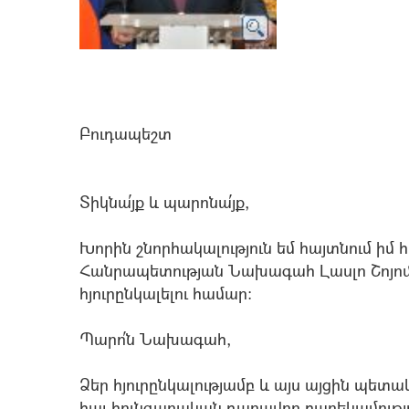
Բուդապեշտ
Տիկնա՛յք և պարոնա՛յք,
Խորին շնորհակալություն եմ հայտնում իմ
Հանրապետության Նախագահ Լասլո Շոյոմի
հյուրընկալելու համար:
Պարո՛ն Նախագահ,
Ձեր հյուրընկալությամբ և այս այցին պետ
հայ-հունգարական դարավոր բարեկամութ