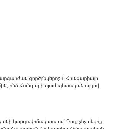
 հարգարժան գործընկերոջը՝ Հունգարիայի
ն, ինձ Հունգարիայում պետական այցով
ականի կարգավիճակ տալով` Դուք շեշտեցիք
յունը Հայաստան-Հունգարիա միջպետական