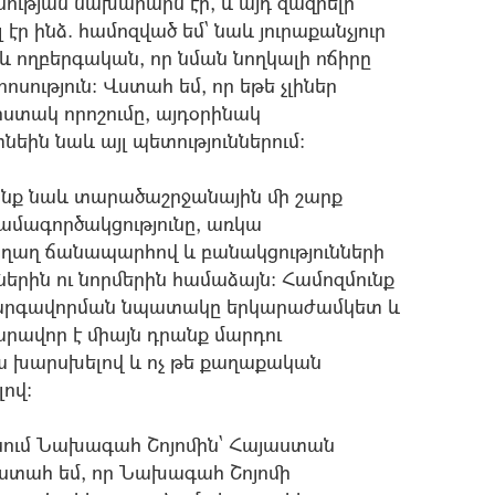
թյան նախարարն էի, և այդ զազրելի
 էր ինձ. համոզված եմ` նաև յուրաքանչյուր
 և ողբերգական, որ նման նողկալի ոճիրը
ոսություն: Վստահ եմ, որ եթե չլիներ
տակ որոշումը, այդօրինակ
նեին նաև այլ պետություններում:
նք նաև տարածաշրջանային մի շարք
 համագործակցությունը, առկա
ղաղ ճանապարհով և բանակցությունների
ներին ու նորմերին համաձայն: Համոզմունք
 կարգավորման նպատակը երկարաժամկետ և
նարավոր է միայն դրանք մարդու
րա խարսխելով և ոչ թե քաղաքական
ով:
տնում Նախագահ Շոյոմին` Հայաստան
 Վստահ եմ, որ Նախագահ Շոյոմի