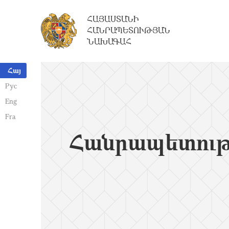
ՀԱՅԱՍՏԱՆԻ
ՀԱՆՐԱՊԵՏՈՒԹՅԱՆ
ՆԱԽԱԳԱՀ
Հայ
Рус
Eng
Fra
Հանրապետութ