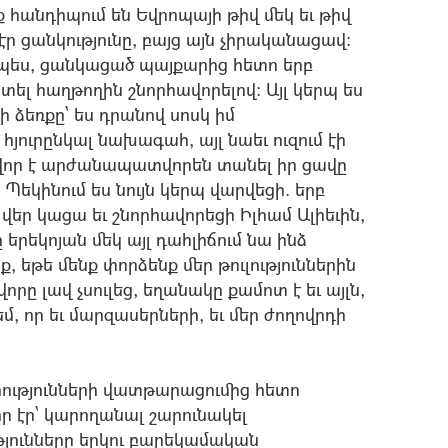
 հանդիպում են Եվրոպայի թիվ մեկ եւ թիվ
ր ցանկությունը, բայց այն չիրականացավ:
դպես, ցանկացած պայքարից հետո երբ
ել հաղթողին շնորհավորելով: Այլ կերպ ես
ի ձեռքը` ես դրանով սոսկ իմ
յուրընկալ նախագահ, այլ նաեւ ուզում էի
ավոր է արժանապատվորեն տանել իր ցավը
 Պեկինում ես նույն կերպ վարվեցի. երբ
վեր կացա եւ շնորհավորեցի Իլհամ Ալիեւին,
ը երեկոյան մեկ այլ դահլիճում նա ինձ
, եթե մենք փորձենք մեր թուլություններին
րը լավ չսուլեց, եղանակը քամոտ է եւ այլն,
մ, որ եւ մարզասերների, եւ մեր ժողովրդի
ությունների վատթարացումից հետո
 էր` կարողանալ շարունակել
յունները երկու բարեկամական