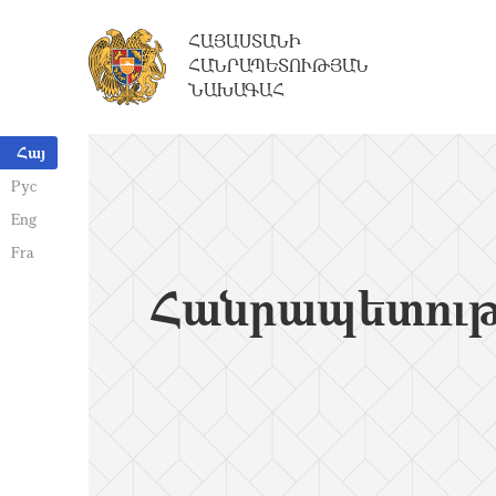
ՀԱՅԱՍՏԱՆԻ
ՀԱՆՐԱՊԵՏՈՒԹՅԱՆ
ՆԱԽԱԳԱՀ
Հայ
Рус
Eng
Fra
Հանրապետութ