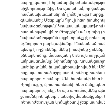
մարդը կարող է հրաժարվել օժանդակությու
միջնորդությունից: Ես վստահ եմ, որ ցանկա
համանախագահներին` լուծելու այս հարցը,
գնահատել: Մենք պրն Գյուլի հետ խոսեցինք
նախաձեռնության` Կովկասյան պլատֆորմ ստե
հստակություն լինի: Թուրքերն այն գլխից (ի
նախաձեռնությունն այլընտրանք չէ որեւէ այ
մթնոլորտի բարելավմանը: Բնական եմ համա
պետք է ողջունենք, մենք իրավունք չունեն
քննարկումից, մանավանդ եթե այն ուղղված
ամրապնդմանը: Շփումներից, խոսակցությո
ասելիք չունեն եւ կոմպլեքսավորված են: Մե
ենք այս տարածաշրջանում, ունենք հարեւա
հարաբերություններ: Մեկ հարեւանի հետ հա
Գյուլի այցը, մյուս հարեւանի հետ մենք պ
հարաբերությունը: Եւ այս առումով մենք պե
շփումներին պետք է ակտիվ մասնակցենք: Մե
թերարժեքության կոմպլեքսով չենք սահման