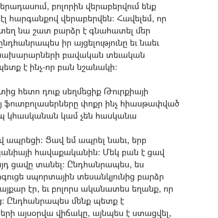
գերադասում, բոլորին վերաբերվում ենք
զ էլ հարգանքով վերաբերվեն: Հավելեմ, որ
որտեղ նա շատ բարձր է գնահատել մեր
 ընդհանրապես իր այցելությունը եւ նաեւ
րծնախարարների բավական տեւական
պետք է ինչ-որ բան նշանակի:
ից հետո դուք սեղմեցիք Թուրքիայի
այ ֆուտբոլասերները փոքր ինչ հիասթափված
կերպ կհասկանան կամ չեն հասկանա
ավ ապրեցի: Ցավ եմ ապրել նաեւ, երբ
նիայի հավաքականին: Մեկ բան է ցավ
յդ ցավը տանել: Ընդհանրապես, ես
միգուցե սպորտային տեսանկյունից բարձր
այքար էր, եւ բոլորս ականատես եղանք, որ
եց: Ընդհանրապես մենք պետք է
րի այսօրվա վիճակը, այնպես է ստացվել,