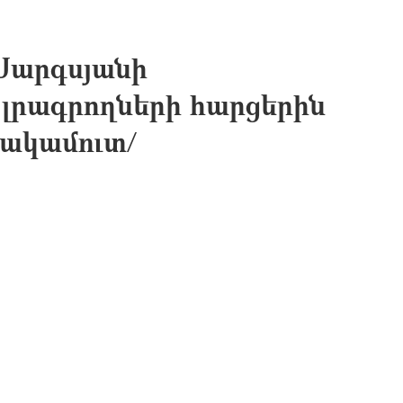
Սարգսյանի
րագրողների հարցերին
րակամուտ/