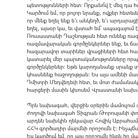
պետությունների հետ: Որքանո՞վ է մեզ դա հ
Կարծում եմ, որ բոլոր նրանք, ովքեր հետեւե
որ մենք եղել ենք ե’ւ անկեղծ, ե’ւ արդարաց
եղել, այսօր կա, եւ վստահ եմ` ապագայում էլ
Ռուսաստանի Դաշնության հետ ունենք ռա
ռազմավարական գործընկերներ ենք, եւ ճա
հազարավոր տարիներ վրացիների հետ հար
կատարել մեր պարտականությունները որպ
գործընկերներ: Եթե կարողանանք սրանք տար
կհասնենք հաջողության: Ես այս ամենի մա
Դմիտրի Մեդվեդեւի հետ, եւ մոտ ժամանակն
հարցերի մասին կխոսեմ Վրաստանի նախ
Պրն նախագահ, վերջին օրերին մամուլու
ժողովի նախագահ Տիգրան Թորոսյանի 
արդեն նախկին ղեկավար Հովիկ Աբրահամյ
ՀՀԿ գործադիր մարմնի որոշումն է: Ինչպե՞
Ես կարծում եմ, որ այս որոշումն ինքն ի