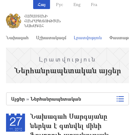
Հայ
Рус
Eng
Fra
ՀԱՅԱՍՏԱՆԻ
ՀԱՆՐԱՊԵՏՈՒԹՅԱՆ
ՆԱԽԱԳԱՀ
Նախագահ
Աշխատակազմ
Լրատվություն
Փաստաթղթ
Լրատվություն
Ներհանրապետական այցեր
Այցեր
»
Ներհանրապետական
Նախագահ Սարգսյանը
27
ներկա է գտնվել մինի
11, 2010
ֆուտբոլի առաջնության