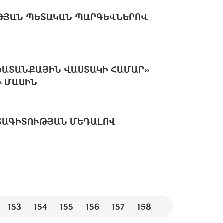
ԹՅԱՆ ՊԵՏԱԿԱՆ ՊԱՐԳԵՎՆԵՐՈՎ
ՇԽԱՏԱՆՔԱՅԻՆ ՎԱՍՏԱԿԻ ՀԱՄԱՐ»
Ւ ՄԱՍԻՆ
ԽՏԱԳԻՏՈՒԹՅԱՆ ՄԵԴԱԼՈՎ
153
154
155
156
157
158