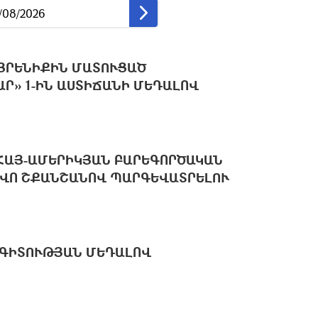
ԱՅՐԵՆԻՔԻՆ ՄԱՏՈՒՑԱԾ
Ր» 1-ԻՆ ԱՍՏԻՃԱՆԻ ՄԵԴԱԼՈՎ
ՀԱՅ-ԱՄԵՐԻԿՅԱՆ ԲԱՐԵԳՈՐԾԱԿԱՆ
ՎՈ ՇՔԱՆՇԱՆՈՎ ՊԱՐԳԵՎԱՏՐԵԼՈՒ
ԱԳԻՏՈՒԹՅԱՆ ՄԵԴԱԼՈՎ