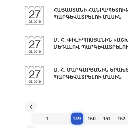
ՀԱՅԱՍՏԱՆԻ ՀԱՆՐԱՊԵՏՈՒ
27
ՊԱՐԳԵՎԱՏՐԵԼՈՒ ՄԱՍԻՆ
05, 2019
Մ. Հ. ՓԻԼԻՊՈՍՅԱՆԻՆ «Ա
27
ՄԵԴԱԼՈՎ ՊԱՐԳԵՎԱՏՐԵԼՈ
05, 2019
Ա. Հ. ՄԱՐԳԱՐՅԱՆԻՆ ԵՐԱ
27
ՊԱՐԳԵՎԱՏՐԵԼՈՒ ՄԱՍԻՆ
05, 2019
1
...
149
150
151
152