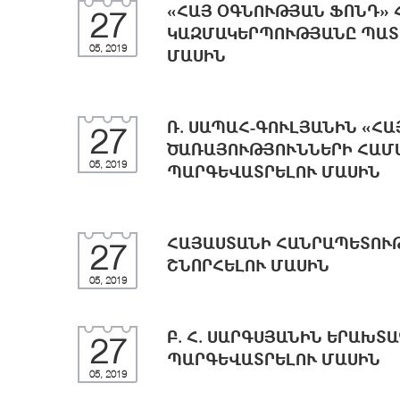
«ՀԱՅ ՕԳՆՈՒԹՅԱՆ ՖՈՆԴ» 
27
ԿԱԶՄԱԿԵՐՊՈՒԹՅԱՆԸ ՊԱՏ
05, 2019
ՄԱՍԻՆ
Ռ. ՍԱՊԱՀ-ԳՈՒԼՅԱՆԻՆ «Հ
27
ԾԱՌԱՅՈՒԹՅՈՒՆՆԵՐԻ ՀԱՄԱ
05, 2019
ՊԱՐԳԵՎԱՏՐԵԼՈՒ ՄԱՍԻՆ
ՀԱՅԱՍՏԱՆԻ ՀԱՆՐԱՊԵՏՈՒ
27
ՇՆՈՐՀԵԼՈՒ ՄԱՍԻՆ
05, 2019
Բ. Հ. ՍԱՐԳՍՅԱՆԻՆ ԵՐԱԽՏ
27
ՊԱՐԳԵՎԱՏՐԵԼՈՒ ՄԱՍԻՆ
05, 2019