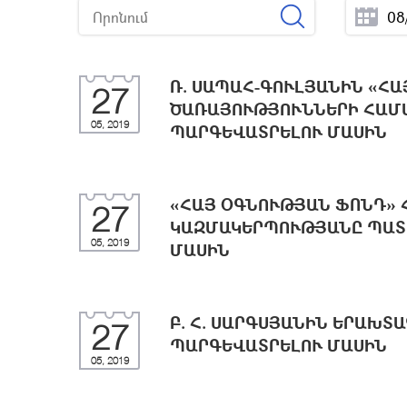
Ռ. ՍԱՊԱՀ-ԳՈՒԼՅԱՆԻՆ «Հ
27
ԾԱՌԱՅՈՒԹՅՈՒՆՆԵՐԻ ՀԱՄԱ
05, 2019
ՊԱՐԳԵՎԱՏՐԵԼՈՒ ՄԱՍԻՆ
«ՀԱՅ ՕԳՆՈՒԹՅԱՆ ՖՈՆԴ» 
27
ԿԱԶՄԱԿԵՐՊՈՒԹՅԱՆԸ ՊԱՏ
05, 2019
ՄԱՍԻՆ
Բ. Հ. ՍԱՐԳՍՅԱՆԻՆ ԵՐԱԽՏ
27
ՊԱՐԳԵՎԱՏՐԵԼՈՒ ՄԱՍԻՆ
05, 2019