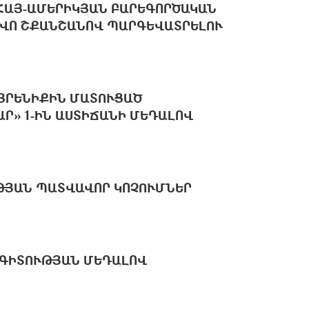
ՀԱՅ-ԱՄԵՐԻԿՅԱՆ ԲԱՐԵԳՈՐԾԱԿԱՆ
ՎՈ ՇՔԱՆՇԱՆՈՎ ՊԱՐԳԵՎԱՏՐԵԼՈՒ
ԱՅՐԵՆԻՔԻՆ ՄԱՏՈՒՑԱԾ
Ր» 1-ԻՆ ԱՍՏԻՃԱՆԻ ՄԵԴԱԼՈՎ
ԹՅԱՆ ՊԱՏՎԱՎՈՐ ԿՈՉՈՒՄՆԵՐ
ԱԳԻՏՈՒԹՅԱՆ ՄԵԴԱԼՈՎ