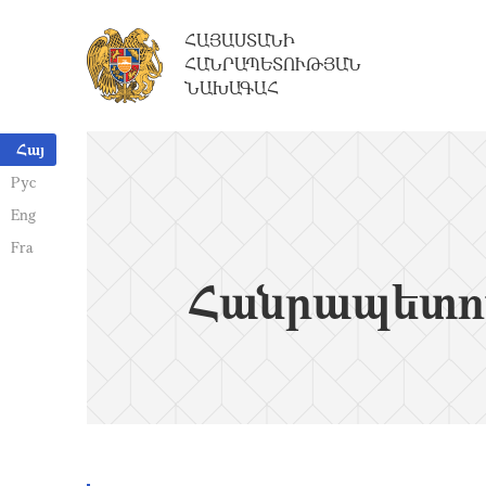
ՀԱՅԱՍՏԱՆԻ
ՀԱՆՐԱՊԵՏՈՒԹՅԱՆ
ՆԱԽԱԳԱՀ
Հայ
Рус
Eng
Fra
Հանրապետո