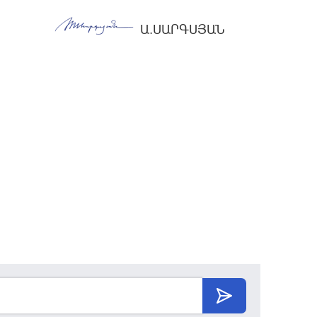
Ա.ՍԱՐԳՍՅԱՆ