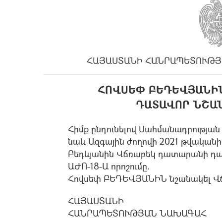
ՀԱՅԱՍՏԱՆԻ ՀԱՆՐԱՊԵՏՈՒԹՅ
ՀՈՎՍԵՓ ԲԵԴԵՎՅԱՆԻ
ԴԱՏԱՎՈՐ ՆՇԱ
Հիմք ընդունելով Սահմանադրության 
նաև Ազգային ժողովի 2021 թվականի
Բեդևյանին Վճռաբեկ դատարանի դատ
ԱԺՈ-18-Ա որոշումը.
Հովսեփ ԲԵԴԵՎՅԱՆԻՆ նշանակել Վ
ՀԱՅԱՍՏԱՆԻ
ՀԱՆՐԱՊԵՏՈՒԹՅԱՆ ՆԱԽԱԳԱՀ