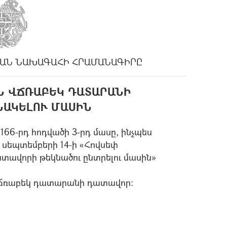
ԱՆ ՆԱԽԱԳԱՀԻ ՀՐԱՄԱՆԱԳԻՐԸ
Ն ՎՃՌԱԲԵԿ ԴԱՏԱՐԱՆԻ
ՆԱԿԵԼՈՒ ՄԱՍԻՆ
166-րդ հոդվածի 3-րդ մասը, ինչպես
 սեպտեմբերի 14-ի «Հովսեփ
ավորի թեկնածու ընտրելու մասին»
ճռաբեկ դատարանի դատավոր: