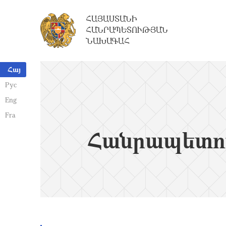
ՀԱՅԱՍՏԱՆԻ
ՀԱՆՐԱՊԵՏՈՒԹՅԱՆ
ՆԱԽԱԳԱՀ
Հայ
Рус
Eng
Fra
Հանրապետո