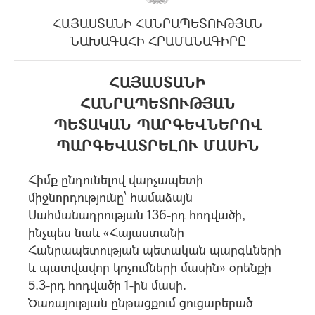
ՀԱՅԱՍՏԱՆԻ ՀԱՆՐԱՊԵՏՈՒԹՅԱՆ
ՆԱԽԱԳԱՀԻ ՀՐԱՄԱՆԱԳԻՐԸ
ՀԱՅԱՍՏԱՆԻ
ՀԱՆՐԱՊԵՏՈՒԹՅԱՆ
ՊԵՏԱԿԱՆ ՊԱՐԳԵՎՆԵՐՈՎ
ՊԱՐԳԵՎԱՏՐԵԼՈՒ ՄԱՍԻՆ
Հիմք ընդունելով վարչապետի
միջնորդությունը՝ համաձայն
Սահմանադրության 136-րդ հոդվածի,
ինչպես նաև «Հայաստանի
Հանրապետության պետական պարգևների
և պատվավոր կոչումների մասին» օրենքի
5.3-րդ հոդվածի 1-ին մասի.
Ծառայության ընթացքում ցուցաբերած