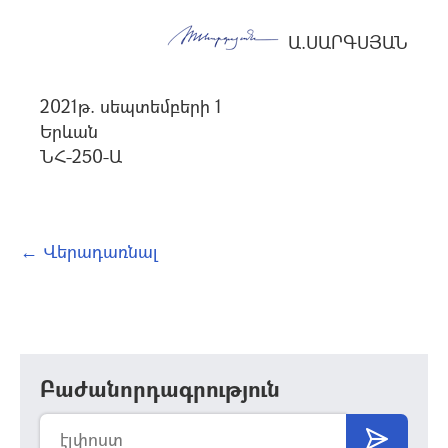
Ա.ՍԱՐԳՍՅԱՆ
2021թ. սեպտեմբերի 1
Երևան
ՆՀ-250-Ա
← Վերադառնալ
Բաժանորդագրություն