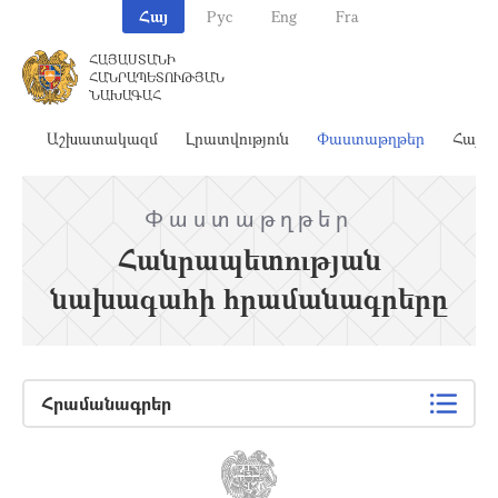
Հայ
Рус
Eng
Fra
ՀԱՅԱՍՏԱՆԻ
ՀԱՆՐԱՊԵՏՈՒԹՅԱՆ
ՆԱԽԱԳԱՀ
ահ
Աշխատակազմ
Լրատվություն
Փաստաթղթեր
Հայա
Փաստաթղթեր
Հանրապետության
նախագահի հրամանագրերը
Հրամանագրեր