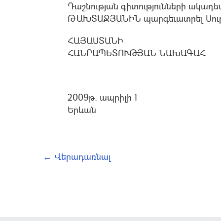
Դաշնության գիտությունների ակադե
ԹԱԽՏԱՋՅԱՆԻՆ պարգեւատրել Սուր
ՀԱՅԱՍՏԱՆԻ
ՀԱՆՐԱՊԵՏՈՒԹՅԱՆ ՆԱԽԱԳԱՀ
2009թ. ապրիլի 1
Երևան
← Վերադառնալ