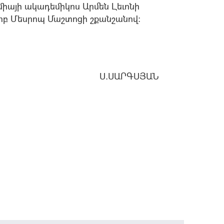
միայի ակադեմիկոս Արմեն Լեւոնի
բ Մեսրոպ Մաշտոցի շքանշանով:
Ս.ՍԱՐԳՍՅԱՆ