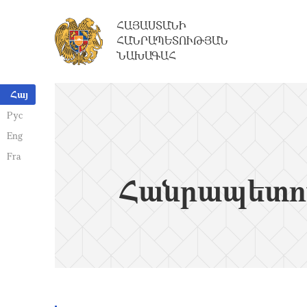
ՀԱՅԱՍՏԱՆԻ
ՀԱՆՐԱՊԵՏՈՒԹՅԱՆ
ՆԱԽԱԳԱՀ
Հայ
Рус
Eng
Fra
Հանրապետո