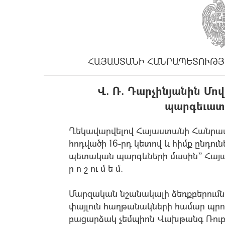
ՀԱՅԱՍՏԱՆԻ ՀԱՆՐԱՊԵՏՈՒԹՅ
Վ. Ռ. Դարչինյանին Մո
պարգեւատր
Ղեկավարվելով Հայաստանի Հանրապ
հոդվածի 16-րդ կետով և հիմք ընդո
պետական պարգևների մասին” Հայա
ր ո շ ու մ ե մ.
Մարզական նշանակալի ձեռքբերումն
փայլուն հաղթանակների համար պր
բացարձակ չեմպիոն Վախթանգ Ռու