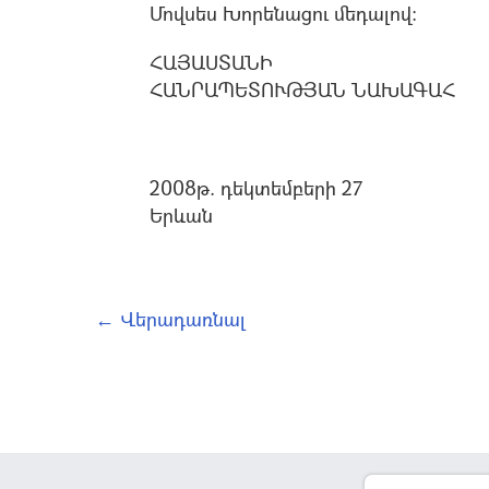
Մովսես Խորենացու մեդալով:
ՀԱՅԱՍՏԱՆԻ
ՀԱՆՐԱՊԵՏՈՒԹՅԱՆ ՆԱԽԱԳԱՀ
2008թ. դեկտեմբերի 27
Երևան
← Վերադառնալ