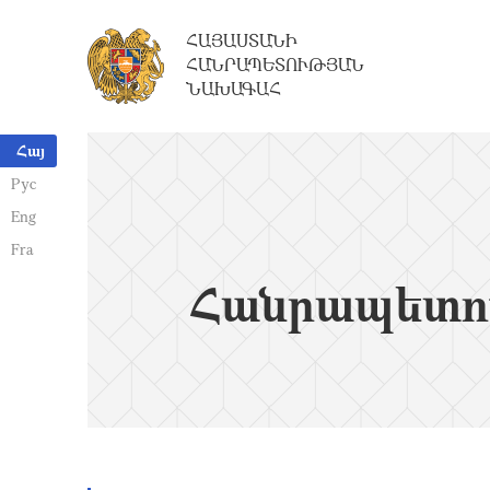
ՀԱՅԱՍՏԱՆԻ
ՀԱՆՐԱՊԵՏՈՒԹՅԱՆ
ՆԱԽԱԳԱՀ
Հայ
Рус
Eng
Fra
Հանրապետո