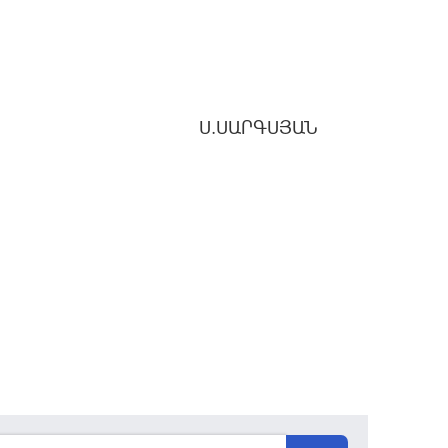
Ս.ՍԱՐԳՍՅԱՆ