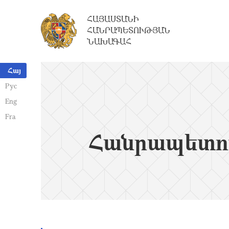
ՀԱՅԱՍՏԱՆԻ
ՀԱՆՐԱՊԵՏՈՒԹՅԱՆ
ՆԱԽԱԳԱՀ
Հայ
Рус
Eng
Fra
Հանրապետո