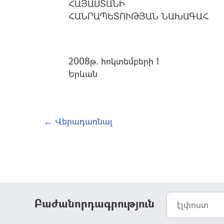
ՀԱՅԱՍՏԱՆԻ
ՀԱՆՐԱՊԵՏՈՒԹՅԱՆ ՆԱԽԱԳԱՀ
2008թ. հոկտեմբերի 1
Երևան
← Վերադառնալ
Բաժանորդագրություն