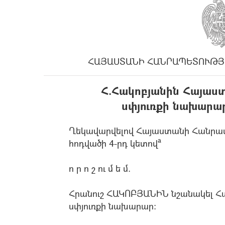
ՀԱՅԱՍՏԱՆԻ ՀԱՆՐԱՊԵՏՈՒԹՅ
Հ.Հակոբյանին Հայաս
սփյուռքի նախարար
Ղեկավարվելով Հայաստանի Հանրապ
հոդվածի 4-րդ կետովª
ո ր ո շ ու մ ե մ.
Հրանուշ ՀԱԿՈԲՅԱՆԻՆ նշանակել 
սփյուռքի նախարար: