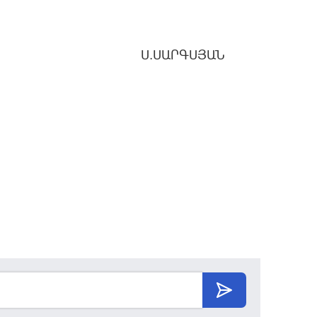
Ս.ՍԱՐԳՍՅԱՆ