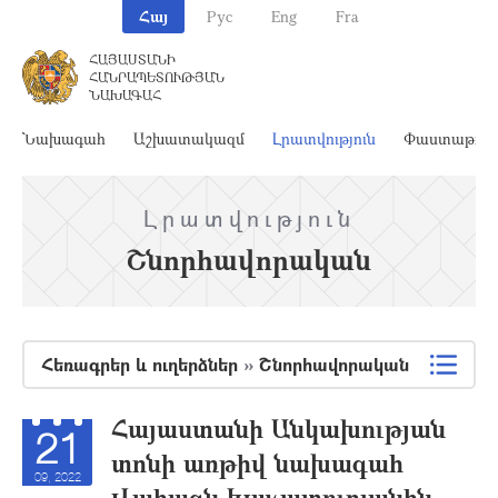
Հայ
Рус
Eng
Fra
ՀԱՅԱՍՏԱՆԻ
ՀԱՆՐԱՊԵՏՈՒԹՅԱՆ
ՆԱԽԱԳԱՀ
Նախագահ
Աշխատակազմ
Լրատվություն
Փաստաթղթ
Լրատվություն
Շնորհավորական
Հեռագրեր և ուղերձներ
»
Շնորհավորական
Հայաստանի Անկախության
21
տոնի առթիվ նախագահ
09, 2022
Վահագն Խաչատուրյանին