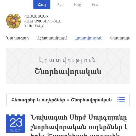
Հայ
Рус
Eng
Fra
ՀԱՅԱՍՏԱՆԻ
ՀԱՆՐԱՊԵՏՈՒԹՅԱՆ
ՆԱԽԱԳԱՀ
Նախագահ
Աշխատակազմ
Լրատվություն
Փաստաթղթ
Լրատվություն
Շնորհավորական
Հեռագրեր և ուղերձներ
»
Շնորհավորական
Նախագահ Սերժ Սարգսյանը
23
շնորհավորական ուղերձներ է
12, 2017
հղել Ճապոնիայի ազգային