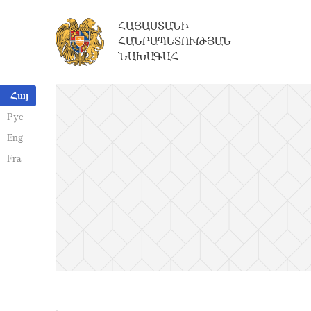
ՀԱՅԱՍՏԱՆԻ
ՀԱՆՐԱՊԵՏՈՒԹՅԱՆ
ՆԱԽԱԳԱՀ
Հայ
Рус
Eng
Fra