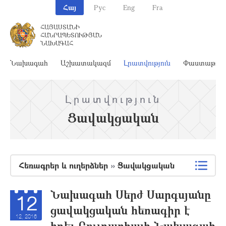
Հայ
Рус
Eng
Fra
ՀԱՅԱՍՏԱՆԻ
ՀԱՆՐԱՊԵՏՈՒԹՅԱՆ
ՆԱԽԱԳԱՀ
Նախագահ
Աշխատակազմ
Լրատվություն
Փաստաթղթ
Լրատվություն
Ցավակցական
Հեռագրեր և ուղերձներ
»
Ցավակցական
Նախագահ Սերժ Սարգսյանը
12
ցավակցական հեռագիր է
12, 2016
հղել Բուլղարիայի Նախագահ