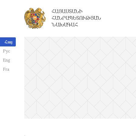
ՀԱՅԱՍՏԱՆԻ
ՀԱՆՐԱՊԵՏՈՒԹՅԱՆ
ՆԱԽԱԳԱՀ
Հայ
Рус
Eng
Fra