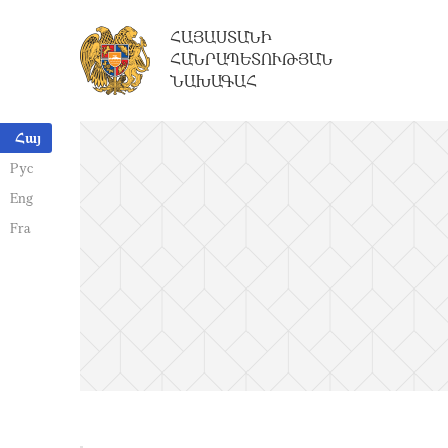
ՀԱՅԱՍՏԱՆԻ
ՀԱՆՐԱՊԵՏՈՒԹՅԱՆ
ՆԱԽԱԳԱՀ
Հայ
Рус
Eng
Fra