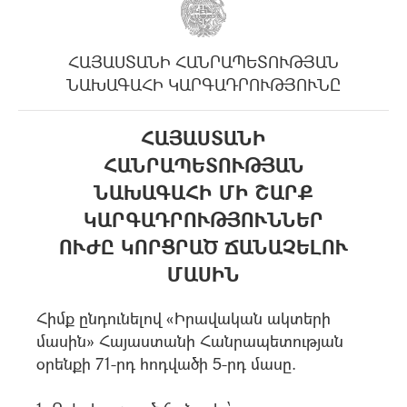
ՀԱՅԱՍՏԱՆԻ ՀԱՆՐԱՊԵՏՈՒԹՅԱՆ
ՆԱԽԱԳԱՀԻ ԿԱՐԳԱԴՐՈՒԹՅՈՒՆԸ
ՀԱՅԱՍՏԱՆԻ
ՀԱՆՐԱՊԵՏՈՒԹՅԱՆ
ՆԱԽԱԳԱՀԻ ՄԻ ՇԱՐՔ
ԿԱՐԳԱԴՐՈՒԹՅՈՒՆՆԵՐ
ՈՒԺԸ ԿՈՐՑՐԱԾ ՃԱՆԱՉԵԼՈՒ
ՄԱՍԻՆ
Հիմք ընդունելով «Իրավական ակտերի
մասին» Հայաստանի Հանրապետության
օրենքի 71-րդ հոդվածի 5-րդ մասը.