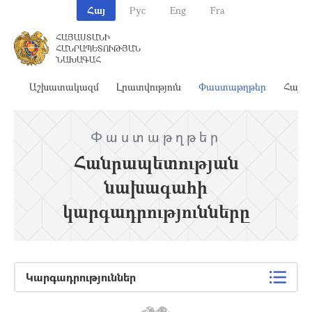
Հայ
Рус
Eng
Fra
ՀԱՅԱՍՏԱՆԻ
ՀԱՆՐԱՊԵՏՈՒԹՅԱՆ
ՆԱԽԱԳԱՀ
ահ
Աշխատակազմ
Լրատվություն
Փաստաթղթեր
Հայա
Փաստաթղթեր
Հանրապետության
նախագահի
կարգադրությունները
Կարգադրություններ