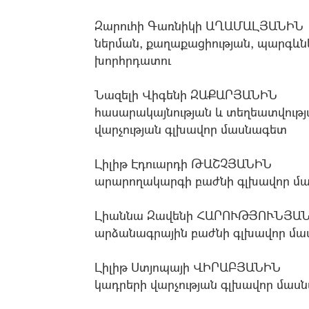
Զարուհի Գառնիկի ԱՂԱՄԱԼՅԱՆԻՆ
ներման, քաղաքացիության, պարգևներ
խորհրդատու
Նազելի Վիգենի ԶԱՔԱՐՅԱՆԻՆ
հասարակայնության և տեղեատվությ
վարչության գլխավոր մասնագետ
Լիլիթ Էդուարդի ԹԱՇՉՅԱՆԻՆ
արարողակարգի բաժնի գլխավոր մ
Լիաննա Զավենի ՀԱՐՈՒԹՅՈՒՆՅԱՆԻ
արձանագրային բաժնի գլխավոր մ
Լիլիթ Ստյոպայի ՎԻՐԱԲՅԱՆԻՆ
կադրերի վարչության գլխավոր մաս