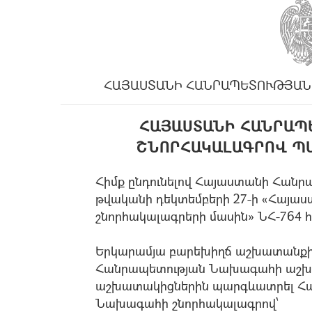
ՀԱՅԱՍՏԱՆԻ ՀԱՆՐԱՊԵՏՈՒԹՅԱՆ
ՀԱՅԱՍՏԱՆԻ ՀԱՆՐԱՊ
ՇՆՈՐՀԱԿԱԼԱԳՐՈՎ Պ
Հիմք ընդունելով Հայաստանի Հան
թվականի դեկտեմբերի 27-ի «Հայ
շնորհակալագրերի մասին» ՆՀ-764 հրա
Երկարամյա բարեխիղճ աշխատանք
Հանրապետության Նախագահի աշխա
աշխատակիցներին պարգևատրել Հ
Նախագահի շնորհակալագրով՝