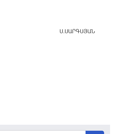
Ս.ՍԱՐԳՍՅԱՆ