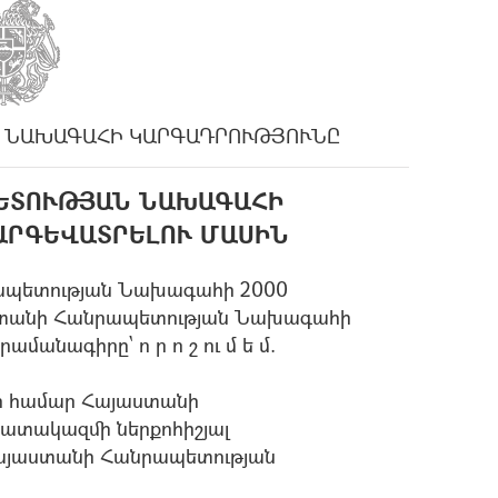
 ՆԱԽԱԳԱՀԻ ԿԱՐԳԱԴՐՈՒԹՅՈՒՆԸ
ԵՏՈՒԹՅԱՆ ՆԱԽԱԳԱՀԻ
ԱՐԳԵՎԱՏՐԵԼՈՒ ՄԱՍԻՆ
րապետության Նախագահի 2000
աստանի Հանրապետության Նախագահի
մանագիրը` ո ր ո շ ու մ ե մ.
ի համար Հայաստանի
տակազմի ներքոհիշյալ
այաստանի Հանրապետության