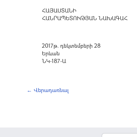
ՀԱՅԱՍՏԱՆԻ
ՀԱՆՐԱՊԵՏՈՒԹՅԱՆ ՆԱԽԱԳԱՀ
2017թ. դեկտեմբերի 28
Երևան
ՆԿ-187-Ա
← Վերադառնալ