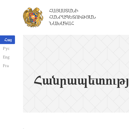
ՀԱՅԱՍՏԱՆԻ
ՀԱՆՐԱՊԵՏՈՒԹՅԱՆ
ՆԱԽԱԳԱՀ
Հայ
Рус
Eng
Fra
Հանրապետությ