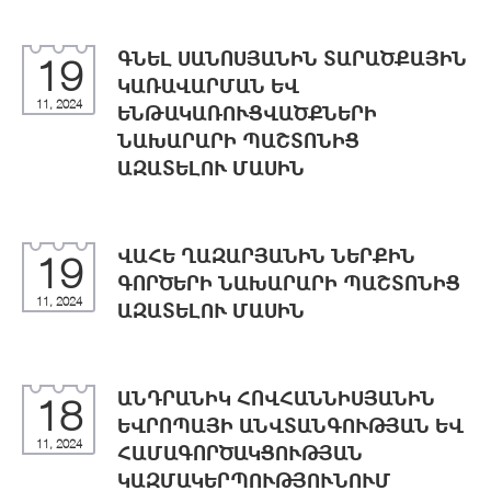
ԳՆԵԼ ՍԱՆՈՍՅԱՆԻՆ ՏԱՐԱԾՔԱՅԻՆ
19
ԿԱՌԱՎԱՐՄԱՆ ԵՎ
11, 2024
ԵՆԹԱԿԱՌՈՒՑՎԱԾՔՆԵՐԻ
ՆԱԽԱՐԱՐԻ ՊԱՇՏՈՆԻՑ
ԱԶԱՏԵԼՈՒ ՄԱՍԻՆ
ՎԱՀԵ ՂԱԶԱՐՅԱՆԻՆ ՆԵՐՔԻՆ
19
ԳՈՐԾԵՐԻ ՆԱԽԱՐԱՐԻ ՊԱՇՏՈՆԻՑ
11, 2024
ԱԶԱՏԵԼՈՒ ՄԱՍԻՆ
ԱՆԴՐԱՆԻԿ ՀՈՎՀԱՆՆԻՍՅԱՆԻՆ
18
ԵՎՐՈՊԱՅԻ ԱՆՎՏԱՆԳՈՒԹՅԱՆ ԵՎ
11, 2024
ՀԱՄԱԳՈՐԾԱԿՑՈՒԹՅԱՆ
ԿԱԶՄԱԿԵՐՊՈՒԹՅՈՒՆՈՒՄ