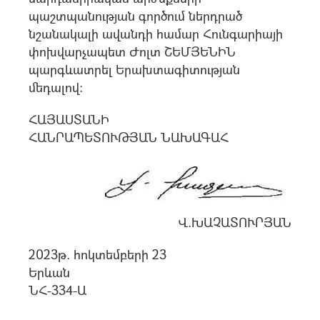
պաշտպանության գործում ներդրած
նշանակալի ավանդի համար Հունգարիայի
փոխվարչապետ Ժոլտ ՇԵՄՅԵՆԻՆ
պարգևատրել Երախտագիտության
մեդալով:
ՀԱՅԱՍՏԱՆԻ
ՀԱՆՐԱՊԵՏՈՒԹՅԱՆ ՆԱԽԱԳԱՀ
Վ.ԽԱՉԱՏՈՒՐՅԱՆ
2023թ. հոկտեմբերի 23
Երևան
ՆՀ-334-Ա