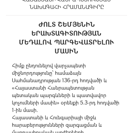
ՆԱԽԱԳԱՀԻ ՀՐԱՄԱՆԱԳԻՐԸ
ԺՈԼՏ ՇԵՄՅԵՆԻՆ
ԵՐԱԽՏԱԳԻՏՈՒԹՅԱՆ
ՄԵԴԱԼՈՎ ՊԱՐԳԵՎԱՏՐԵԼՈՒ
ՄԱՍԻՆ
Հիմք ընդունելով վարչապետի
միջնորդությունը՝ համաձայն
Սահմանադրության 136-րդ հոդվածի և
«Հայաստանի Հանրապետության
պետական պարգևների և պատվավոր
կոչումների մասին» օրենքի 5.3-րդ հոդվածի
1-ին մասի.
Հայաստանի և Հունգարիայի միջև
հարաբերությունների զարգացման և
մարդասիրական արժեքների