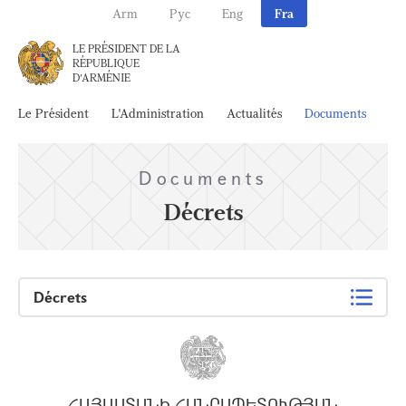
Arm
Рус
Eng
Fra
LE PRÉSIDENT DE LA
RÉPUBLIQUE
D'ARMÉNIE
Le Président
L'Administration
Actualités
Documents
Ar
Documents
Décrets
Décrets
ՀԱՅԱՍՏԱՆԻ ՀԱՆՐԱՊԵՏՈՒԹՅԱՆ