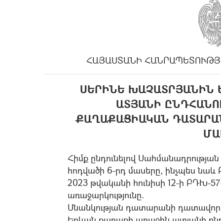
ՀԱՅԱՍՏԱՆԻ ՀԱՆՐԱՊԵՏՈՒԹՅ
ՍԵՐԻՆԵ ԽԱՉԱՏՐՅԱՆԻՆ 
ԱՏՅԱՆԻ ԸՆԴՀԱՆՈ
ՔԱՂԱՔԱՑԻԱԿԱՆ ԴԱՏԱՐԱ
ՄԱ
Հիմք ընդունելով Սահմանադրության 1
հոդվածի 6-րդ մասերը, ինչպես նա
2023 թվականի հունիսի 12-ի ԲԴԽ-5
առաջարկությունը.
Սնանկության դատարանի դատավոր
Երևան քաղաքի առաջին ատյանի ըն