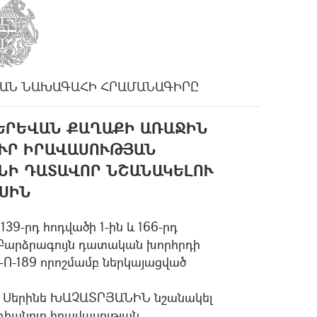
ԱՆ ՆԱԽԱԳԱՀԻ ՀՐԱՄԱՆԱԳԻՐԸ
ԵՐԵՎԱՆ ՔԱՂԱՔԻ ԱՌԱՋԻՆ
ՒՐ ԻՐԱՎԱՍՈՒԹՅԱՆ
ՆԻ ԴԱՏԱՎՈՐ ՆՇԱՆԱԿԵԼՈՒ
ՍԻՆ
39-րդ հոդվածի 1-ին և 166-րդ
և Բարձրագույն դատական խորհրդի
7-Ո-189 որոշմամբ ներկայացված
 Սերինե ԽԱՉԱՏՐՅԱՆԻՆ նշանակել
դհանուր իրավասության